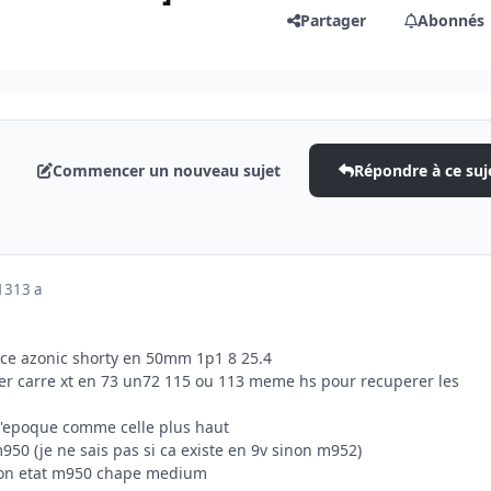
Partager
Abonnés
Commencer un nouveau sujet
Répondre à ce suj
013
13 a
ce azonic shorty en 50mm 1p1 8 25.4
ier carre xt en 73 un72 115 ou 113 meme hs pour recuperer les
l'epoque comme celle plus haut
 m950 (je ne sais pas si ca existe en 9v sinon m952)
 bon etat m950 chape medium