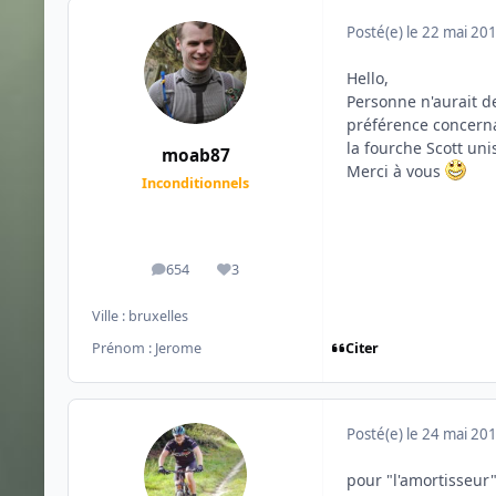
Posté(e)
le 22 mai 20
Hello,
Personne n'aurait de
préférence concerna
la fourche Scott uni
moab87
Merci à vous
Inconditionnels
654
3
messages
Réputation
Ville :
bruxelles
Citer
Prénom :
Jerome
Posté(e)
le 24 mai 20
pour "l'amortisseur