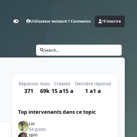
Utilisateur existant ? Connexion
S’inscrire
Customizer
Search...
Réponses
Vues
Created
Dernière réponse
371
69k
15 a
15 a
1 a
1 a
Top intervenants dans ce topic
Lio
54 posts
spin