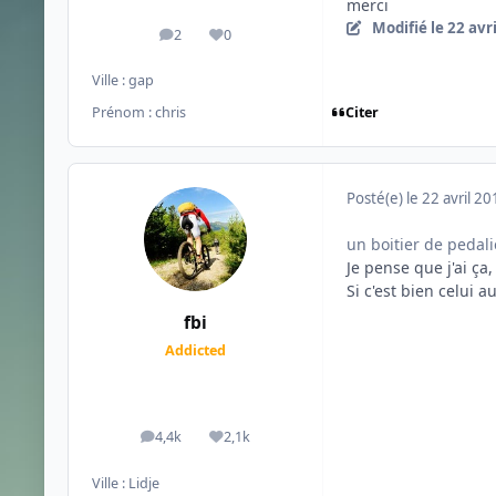
merci
Modifié
le 22 avr
2
0
messages
Réputation
Ville :
gap
Citer
Prénom :
chris
Posté(e)
le 22 avril 2
un boitier de pedal
Je pense que j'ai ça,
Si c'est bien celui 
fbi
Addicted
4,4k
2,1k
messages
Réputation
Ville :
Lidje