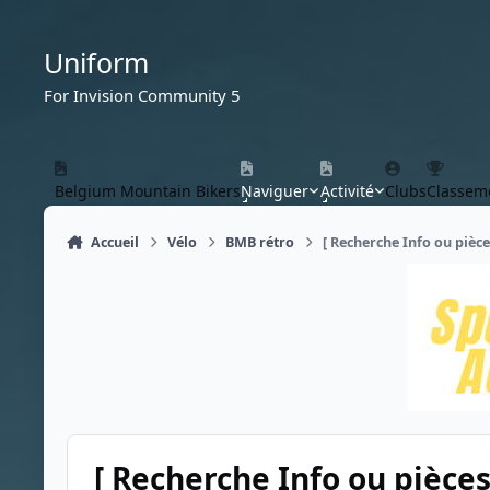
Aller au contenu
Uniform
For Invision Community 5
Belgium Mountain Bikers
Naviguer
Activité
Clubs
Classem
Accueil
Vélo
BMB rétro
[ Recherche Info ou pièc
[ Recherche Info ou pièces