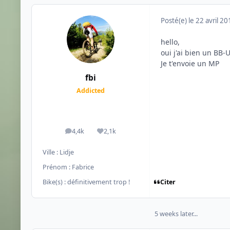
Posté(e)
le 22 avril 2
hello,
oui j'ai bien un BB-
Je t'envoie un MP
fbi
Addicted
4,4k
2,1k
messages
Réputation
Ville :
Lidje
Prénom :
Fabrice
Citer
Bike(s) :
définitivement trop !
5 weeks later...