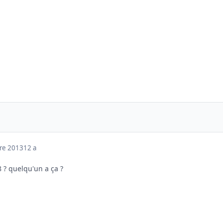
re 2013
12 a
 ? quelqu'un a ça ?