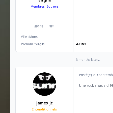
virgile
Membres réguliers
149
4
messages
Réputation
Ville :
Mons
Citer
Prénom :
Virgile
3 months later...
Posté(e)
le 3 septemb
Une rock shox sid 98
james_jc
Inconditionnels