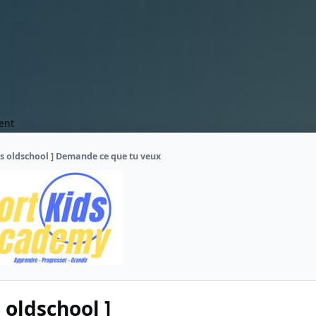
ent
es oldschool ] Demande ce que tu veux
 oldschool ]