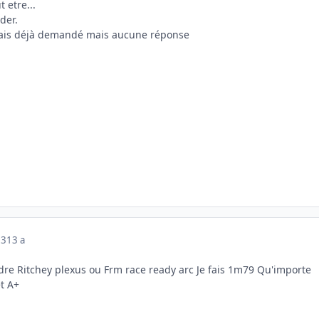
 etre...
der.
avais déjà demandé mais aucune réponse
13
13 a
re Ritchey plexus ou Frm race ready arc Je fais 1m79 Qu'importe
et A+