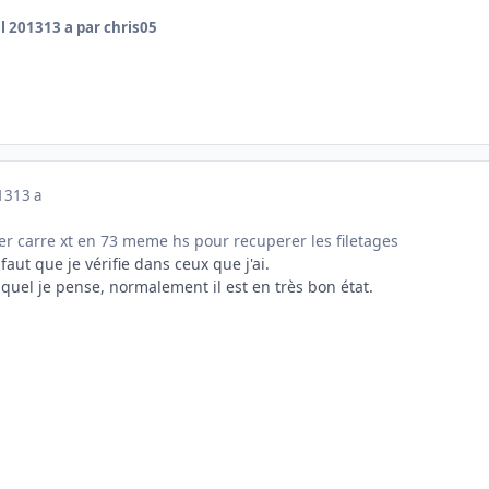
il 2013
13 a
par chris05
013
13 a
ier carre xt en 73 meme hs pour recuperer les filetages
 faut que je vérifie dans ceux que j'ai.
auquel je pense, normalement il est en très bon état.