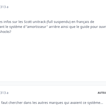
13
13 a
s infos sur les Scott unitrack (full suspendu) en français de
nt le système d'"amortisseur" arrière ainsi que le guide pour ouvr
shocks?
13
13 a
AUTEU
" faut chercher dans les autres marques qui avaient ce système...