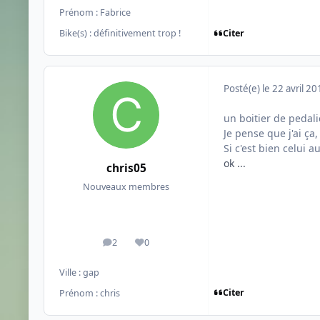
Prénom :
Fabrice
Citer
Bike(s) :
définitivement trop !
Posté(e)
le 22 avril 2
un boitier de pedal
Je pense que j'ai ça,
Si c'est bien celui 
ok ...
chris05
Nouveaux membres
2
0
messages
Réputation
Ville :
gap
Citer
Prénom :
chris