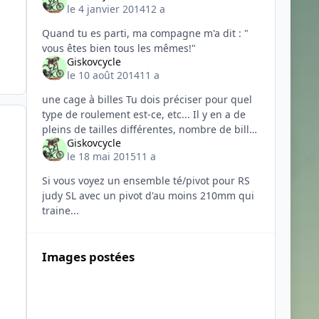
le 4 janvier 2014
12 a
Quand tu es parti, ma compagne m'a dit : "
vous êtes bien tous les mêmes!"
Giskovcycle
le 10 août 2014
11 a
une cage à billes Tu dois préciser pour quel
type de roulement est-ce, etc... Il y en a de
pleins de tailles différentes, nombre de billes
Giskovcycle
varient, ... Bref, le plus sur est de mesurer le
le 18 mai 2015
11 a
diamè
Si vous voyez un ensemble té/pivot pour RS
judy SL avec un pivot d'au moins 210mm qui
traine...
Images postées