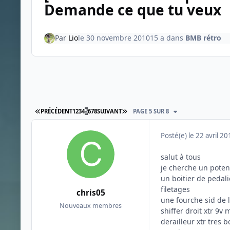
Demande ce que tu veux
Par
Lio
le 30 novembre 2010
15 a
dans
BMB rétro
PREMIÈRE PAGE
DERNIÈRE PAGE
PRÉCÉDENT
1
2
3
4
5
6
7
8
SUIVANT
PAGE 5 SUR 8
Posté(e)
le 22 avril 2
salut à tous
je cherche un poten
un boitier de pedal
filetages
chris05
une fourche sid de 
Nouveaux membres
shiffer droit xtr 9v
derailleur xtr tres