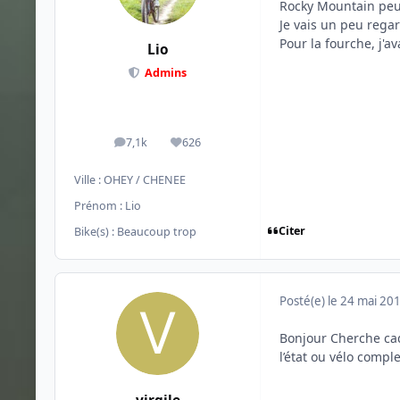
Rocky Mountain peut
Je vais un peu regar
Pour la fourche, j'
Lio
Admins
7,1k
626
messages
Réputation
Ville :
OHEY / CHENEE
Prénom :
Lio
Citer
Bike(s) :
Beaucoup trop
Posté(e)
le 24 mai 20
Bonjour Cherche cad
l’état ou vélo compl