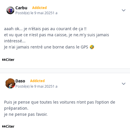
Author stats
Carbu
Addicted
Posté(e)
le 9 mai 2025
1 a
aaah ok... je n'étais pas au courant de ça !!
et vu que ce n'est pas ma caisse, je ne.m'y suis jamais
intéressé...
Je n'ai jamais rentré une borne dans le GPS
🤣
Citer
Author stats
Daso
Addicted
Posté(e)
le 9 mai 2025
1 a
Puis je pense que toutes les voitures n’ont pas l’option de
préparation.
je ne pense pas l’avoir.
Citer