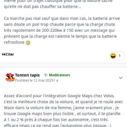
même pour un trajet classique pour que la voiture sache
qu'elle ne doit pas chauffer sa batterie...
Ca marche pas mal sauf que dans mon cas, la batterie arrive
sans doute un poil trop chaude parce que la charge chute
très rapidement de 200-220kw à 150 avec un message qui
prévient que la charge est ralentie le temps que la batterie
refroidisse
Citer
1
Author stats
Tonton tapis
Modérateurs
Posté(e)
le 12 mai 2025
1 a
Assez d'accord pour l'intégration Google Maps chez Volvo,
c'est la meilleure chose de la voiture, et quand je re roule avec
Waze dans la voiture de ma femme, j'aime vraiment plus , je
trouve Google maps bien plus lisible , et surtout, il te planifie
à 1 ou 2 % près à chaque fois ton autonomie, c'est très
efficace (mais ça ne rend pas l'autonomie plus longue.. )