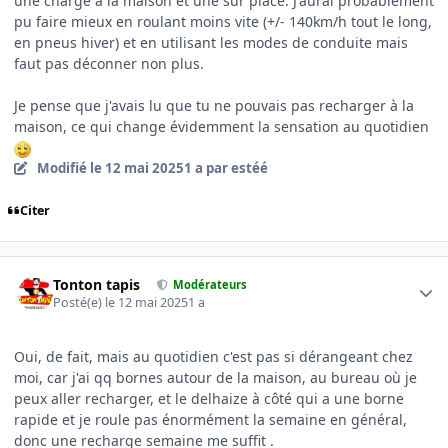
une charge à la maison et une sur place. J'aurai probablement
pu faire mieux en roulant moins vite (+/- 140km/h tout le long,
en pneus hiver) et en utilisant les modes de conduite mais
faut pas déconner non plus.
Je pense que j'avais lu que tu ne pouvais pas recharger à la
maison, ce qui change évidemment la sensation au quotidien
Modifié
le 12 mai 2025
1 a
par estéé
Citer
Author stats
Tonton tapis
Modérateurs
Posté(e)
le 12 mai 2025
1 a
Oui, de fait, mais au quotidien c'est pas si dérangeant chez
moi, car j'ai qq bornes autour de la maison, au bureau où je
peux aller recharger, et le delhaize à côté qui a une borne
rapide et je roule pas énormément la semaine en général,
donc une recharge semaine me suffit .