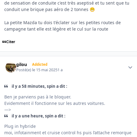
de sensation de conduite c'est très aseptisé et tu sent que tu
conduit une brique pas aéro de 2 tonnes
😁
La petite Mazda tu dois t'éclater sur les petites routes de
campagne tant elle est légère et le cul sur la route
Citer
Author stats
gilou
Addicted
Posté(e)
le 15 mai 2025
1 a
il y a 58 minutes, spin a dit :
Ben je parviens pas à le bloquer.
Evidemment il fonctionne sur les autres voitures.
—>
il y a une heure, spin a dit :
Plug in hybride
moi, infotainment et cruise control hs puis l’attache remorque