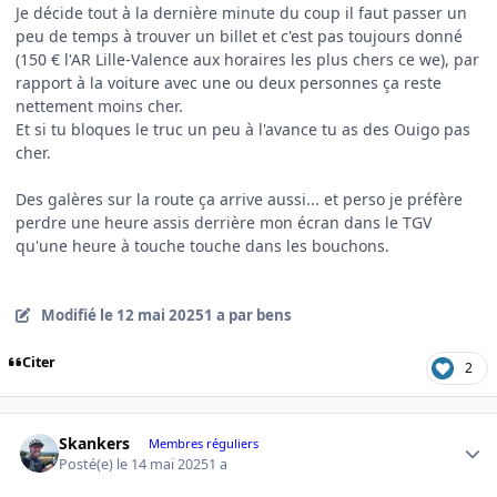
Je décide tout à la dernière minute du coup il faut passer un
peu de temps à trouver un billet et c'est pas toujours donné
(150 € l'AR Lille-Valence aux horaires les plus chers ce we), par
rapport à la voiture avec une ou deux personnes ça reste
nettement moins cher.
Et si tu bloques le truc un peu à l'avance tu as des Ouigo pas
cher.
Des galères sur la route ça arrive aussi... et perso je préfère
perdre une heure assis derrière mon écran dans le TGV
qu'une heure à touche touche dans les bouchons.
Modifié
le 12 mai 2025
1 a
par bens
Citer
2
Author stats
Skankers
Membres réguliers
Posté(e)
le 14 mai 2025
1 a