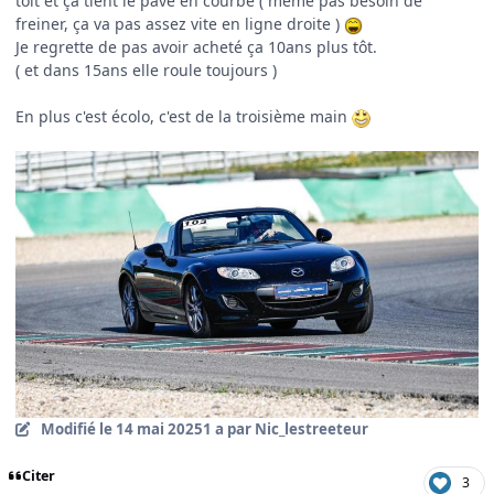
toit et ça tient le pavé en courbe ( même pas besoin de
freiner, ça va pas assez vite en ligne droite )
Je regrette de pas avoir acheté ça 10ans plus tôt.
( et dans 15ans elle roule toujours )
En plus c'est écolo, c'est de la troisième main
Modifié
le 14 mai 2025
1 a
par Nic_lestreeteur
Citer
3