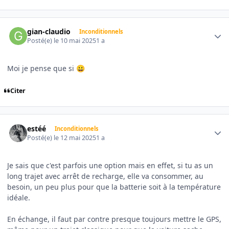
Author stats
gian-claudio
Inconditionnels
Posté(e)
le 10 mai 2025
1 a
Moi je pense que si
😀
Citer
Author stats
estéé
Inconditionnels
Posté(e)
le 12 mai 2025
1 a
Je sais que c'est parfois une option mais en effet, si tu as un
long trajet avec arrêt de recharge, elle va consommer, au
besoin, un peu plus pour que la batterie soit à la température
idéale.
En échange, il faut par contre presque toujours mettre le GPS,