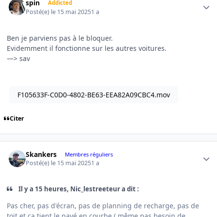
spin
Addicted
Posté(e)
le 15 mai 2025
1 a
Ben je parviens pas à le bloquer.
Evidemment il fonctionne sur les autres voitures.
—> sav
F105633F-C0D0-4802-BE63-EEA82A09CBC4.mov
Citer
Author stats
Skankers
Membres réguliers
Posté(e)
le 15 mai 2025
1 a
Il y a 15 heures, Nic_lestreeteur a dit :
Pas cher, pas d'écran, pas de planning de recharge, pas de
toit et ça tient le pavé en courbe ( même pas besoin de