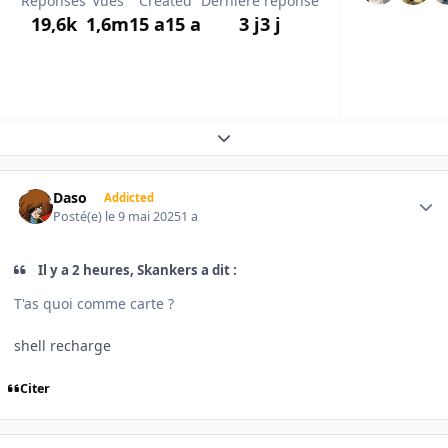
Réponses
Vues
Created
Dernière réponse
19,6k
1,6m
15 a
15 a
3 j
3 j
Expand topic overview
Author stats
Daso
Addicted
Posté(e)
le 9 mai 2025
1 a
Il y a 2 heures, Skankers a dit :
T'as quoi comme carte ?
shell recharge
Citer
Author stats