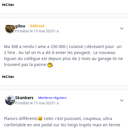
Citer
Author stats
gilou
Addicted
Posté(e)
le 15 mai 2025
1 a
Ma 308 a rendu l ame a 230 000 ( culasse ) décevant pour un
2 litre . Au taf on m a dit d eviter les peugeot . Le nouveau
tiguan du collègue est depuis plus de 2 mois au garage ils ne
trouvent pas la panne
Citer
Author stats
Skankers
Membres réguliers
Posté(e)
le 15 mai 2025
1 a
Plaisirs différents
L'elec c'est puissant, coupleux, ultra
😅
confortable en one pedal sur les longs trajets mais en terme