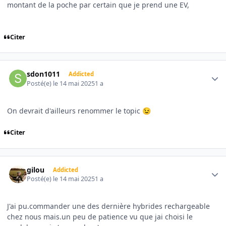
montant de la poche par certain que je prend une EV,
Citer
Author stats
sdon1011
Addicted
Posté(e)
le 14 mai 2025
1 a
On devrait d'ailleurs renommer le topic
😉
Citer
Author stats
gilou
Addicted
Posté(e)
le 14 mai 2025
1 a
J'ai pu.commander une des dernière hybrides rechargeable
chez nous mais.un peu de patience vu que jai choisi le