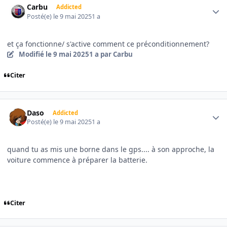
Carbu
Addicted
Posté(e)
le 9 mai 2025
1 a
et ça fonctionne/ s'active comment ce préconditionnement?
Modifié
le 9 mai 2025
1 a
par Carbu
Citer
Author stats
Daso
Addicted
Posté(e)
le 9 mai 2025
1 a
quand tu as mis une borne dans le gps.... à son approche, la
voiture commence à préparer la batterie.
Citer