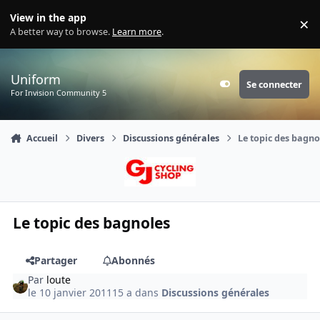
Aller au contenu
View in the app
×
Di
A better way to browse.
Learn more
.
Uniform
Se connecter
Customizer
For Invision Community 5
Accueil
Divers
Discussions générales
Le topic des bagno
Le topic des bagnoles
Partager
Abonnés
Par
loute
le 10 janvier 2011
15 a
dans
Discussions générales