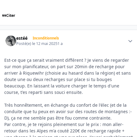
Citer
Author stats
estéé
Inconditionnels
Posté(e)
le 12 mai 2025
1 a
Est-ce que ça serait vraiment différent ? Je viens de regarder
sur mon planificateur, on part sur 20min de recharge pour
arriver à Riquewihr (choisie au hasard dans la région) et sans
doute une ou deux recharges sur place si tu bouges
beaucoup. En laissant la voiture charger le temps d'une
course, t'es reparti sans souci ensuite.
Très honnêtement, en échange du confort de l'élec (et de la
conduite que tu peux en avoir sur des routes de montagnes
:-
D), ça ne me semble pas être fou comme contrainte.
Par contre, je te rejoins pleinement sur le prix : mon aller-
retour dans les Alpes m'a couté 220€ de recharge rapide +