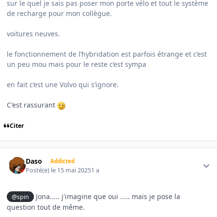
sur le quel je sais pas poser mon porte vélo et tout le système
de recharge pour mon collègue.
voitures neuves.
le fonctionnement de l’hybridation est parfois étrange et c’est
un peu mou mais pour le reste c’est sympa
en fait c’est une Volvo qui s’ignore.
C'est rassurant
Citer
Author stats
Daso
Addicted
Posté(e)
le 15 mai 2025
1 a
Jona..... j'imagine que oui ..... mais je pose la
@spin
question tout de même.