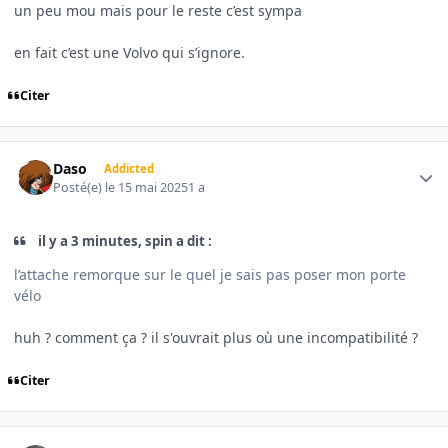
un peu mou mais pour le reste c’est sympa
en fait c’est une Volvo qui s’ignore.
Citer
Author stats
Daso
Addicted
Posté(e)
le 15 mai 2025
1 a
il y a 3 minutes, spin a dit :
l’attache remorque sur le quel je sais pas poser mon porte
vélo
huh ? comment ça ? il s'ouvrait plus où une incompatibilité ?
Citer
Author stats