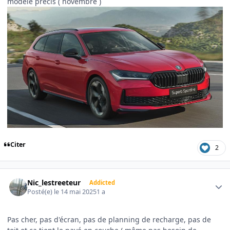
modele precis ( novembre )
Citer
2
Author stats
Nic_lestreeteur
Addicted
Posté(e)
le 14 mai 2025
1 a
Pas cher, pas d'écran, pas de planning de recharge, pas de