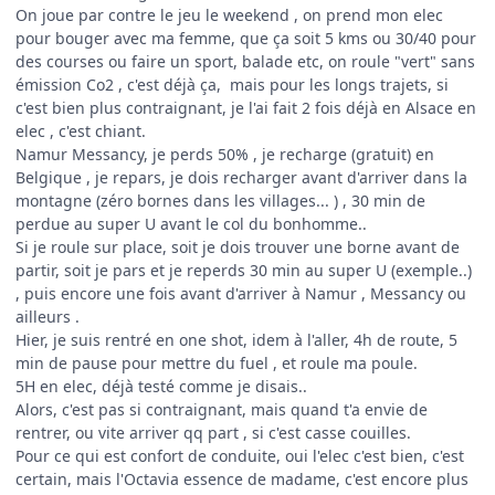
On joue par contre le jeu le weekend , on prend mon elec
pour bouger avec ma femme, que ça soit 5 kms ou 30/40 pour
des courses ou faire un sport, balade etc, on roule "vert" sans
émission Co2 , c'est déjà ça, mais pour les longs trajets, si
c'est bien plus contraignant, je l'ai fait 2 fois déjà en Alsace en
elec , c'est chiant.
Namur Messancy, je perds 50% , je recharge (gratuit) en
Belgique , je repars, je dois recharger avant d'arriver dans la
montagne (zéro bornes dans les villages... ) , 30 min de
perdue au super U avant le col du bonhomme..
Si je roule sur place, soit je dois trouver une borne avant de
partir, soit je pars et je reperds 30 min au super U (exemple..)
, puis encore une fois avant d'arriver à Namur , Messancy ou
ailleurs .
Hier, je suis rentré en one shot, idem à l'aller, 4h de route, 5
min de pause pour mettre du fuel , et roule ma poule.
5H en elec, déjà testé comme je disais..
Alors, c'est pas si contraignant, mais quand t'a envie de
rentrer, ou vite arriver qq part , si c'est casse couilles.
Pour ce qui est confort de conduite, oui l'elec c'est bien, c'est
certain, mais l'Octavia essence de madame, c'est encore plus