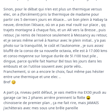
Sinon, pour le débat qui n'en est plus un thermique versus
elec, on a (forcément) pris la thermique de madame pour
partir ces 5 derniers jours en Alsace... un bon plein à Habay la
neuve, direction l'Alsace, où on a pas mal roulé sur place , qq
trajets montagne à chaque fois, et un AR vers la Bresse , puis
retour, j'ai remis de l'essence seulement à Messancy au retour,
et je serais même arrivé à Namur avec le plein initial.. y'a pas
photo sur la tranquilité, le coût et l'autonomie , je suis assez
bluffé de la conso de sa nouvelle octavia, elle est à 17.000 kms
et conso moyenne sur longue durée de 5l /100 tout pile ,
dingue, parce qu'elle fait Namur Bxl tous les jours dans les
embouts et on l'utilise souvent avec porte vélo..
Franchement, si on a encore le choix, faut même pas hésiter
entre une thermique et une elec ..
Bref
A part ça, niveau petit défaut, je vais mettre ma EX30 jeudi au
garage car les 2 phares arrière prennent la flotte
chinoiserie de premier plan , ça me fait rire, mais JAMAIS
j'achèterais avec mes sous une brêle pareille