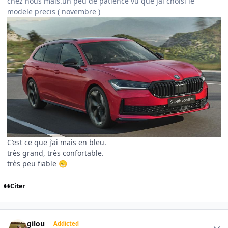
chez nous mais.un peu de patience vu que jai choisi le
modele precis ( novembre )
C’est ce que j’ai mais en bleu.
très grand, très confortable.
très peu fiable
😁
Citer
Author stats
gilou
Addicted