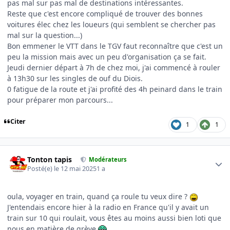
pas mal sur pas mal de destinations intéressantes.
Reste que c'est encore compliqué de trouver des bonnes
voitures élec chez les loueurs (qui semblent se chercher pas
mal sur la question...)
Bon emmener le VTT dans le TGV faut reconnaître que c'est un
peu la mission mais avec un peu d'organisation ça se fait.
Jeudi dernier départ à 7h de chez moi, j'ai commencé à rouler
à 13h30 sur les singles de ouf du Diois.
0 fatigue de la route et j'ai profité des 4h peinard dans le train
pour préparer mon parcours...
Citer
1
1
Author stats
Tonton tapis
Modérateurs
Posté(e)
le 12 mai 2025
1 a
oula, voyager en train, quand ça roule tu veux dire ?
J'entendais encore hier à la radio en France qu'il y avait un
train sur 10 qui roulait, vous êtes au moins aussi bien loti que
nous en matière de grève