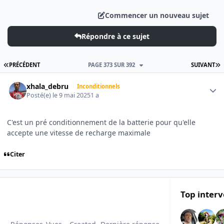
Commencer un nouveau sujet
Répondre à ce sujet
PREMIÈRE PAGE
D
PRÉCÉDENT
PAGE 373 SUR 392
SUIVANT
Author stats
xhala_debru
Inconditionnels
Posté(e)
le 9 mai 2025
1 a
C'est un pré conditionnement de la batterie pour qu'elle
accepte une vitesse de recharge maximale
Citer
Top interv