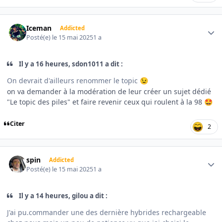
Author stats
Iceman
Addicted
Posté(e)
le 15 mai 2025
1 a
Il y a 16 heures, sdon1011 a dit :
On devrait d'ailleurs renommer le topic
😉
on va demander à la modération de leur créer un sujet dédié
"Le topic des piles" et faire revenir ceux qui roulent à la 98
🤩
Citer
2
Author stats
spin
Addicted
Posté(e)
le 15 mai 2025
1 a
Il y a 14 heures, gilou a dit :
J'ai pu.commander une des dernière hybrides rechargeable