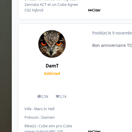
Zannata ACT et un Cube Agree
Citer
C62 Hybrid
Posté(e)
le 9 novemb
Bon anniversaire T
DamT
Addicted
2,5k
2,1k
messages
Réputation
Ville :
Mars In Hell
Prénom :
Damien
Bike(s) :
Cube aim pro Cube
Citer
stereo hybrid HPC 140