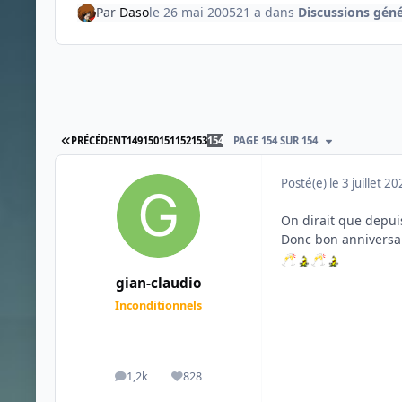
Par
Daso
le 26 mai 2005
21 a
dans
Discussions géné
PREMIÈRE PAGE
PRÉCÉDENT
149
150
151
152
153
154
PAGE 154 SUR 154
Posté(e)
le 3 juillet 2
On dirait que depuis 
Donc bon anniversai
🥂
🥂
gian-claudio
Inconditionnels
1,2k
828
messages
Réputation