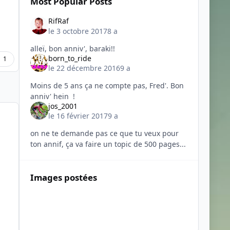
Most Popular Posts
RifRaf
le 3 octobre 2017
8 a
alleï, bon anniv', baraki!!
born_to_ride
1
le 22 décembre 2016
9 a
Moins de 5 ans ça ne compte pas, Fred'. Bon
anniv' hein !
jos_2001
le 16 février 2017
9 a
on ne te demande pas ce que tu veux pour
ton annif, ça va faire un topic de 500 pages...
Images postées