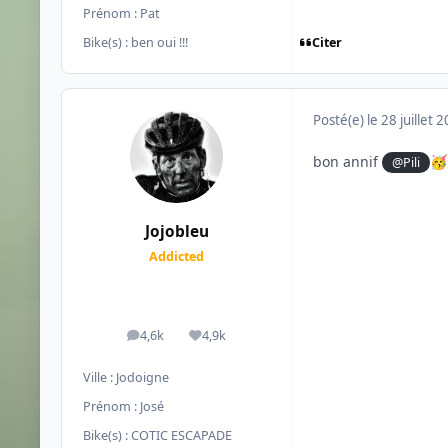
Prénom :
Pat
Citer
Bike(s) :
ben oui !!!
Posté(e)
le 28 juillet 
bon annif
@Pili
🥳
Jojobleu
Addicted
4,6k
4,9k
messages
Réputation
Ville :
Jodoigne
Prénom :
José
Bike(s) :
COTIC ESCAPADE