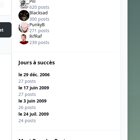
Pili
620 posts
Blacksad
300 posts
PunkyB
et
271 posts
RifRaf
239 posts
Jours à succès
le 29 déc. 2006
27 posts
le 17 juin 2009
27 posts
le 3 juin 2009
26 posts
le 24 juil. 2009
24 posts