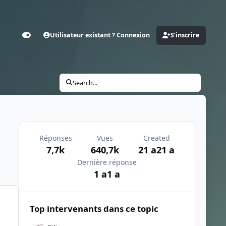
Utilisateur existant ? Connexion
S’inscrire
Customizer
Search...
Réponses
Vues
Created
7,7k
640,7k
21 a
21 a
Dernière réponse
1 a
1 a
Top intervenants dans ce topic