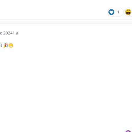
1
re 2024
1 a
OI
🎉
😁