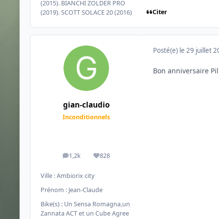
(2015). BIANCHI ZOLDER PRO
Citer
(2019). SCOTT SOLACE 20 (2016)
Posté(e)
le 29 juillet 
Bon anniversaire Pil
gian-claudio
Inconditionnels
1,2k
828
messages
Réputation
Ville :
Ambiorix city
Prénom :
Jean-Claude
Bike(s) :
Un Sensa Romagna,un
Zannata ACT et un Cube Agree