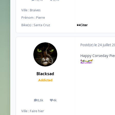
messages
Réputation
Ville :
Braives
Prénom :
Pierre
Citer
Bike(s) :
Santa Cruz
Posté(e)
le 24 juillet 
Happy Corseday Pier
Blacksad
Addicted
8,6k
4k
messages
Réputation
Ville :
Faire hier