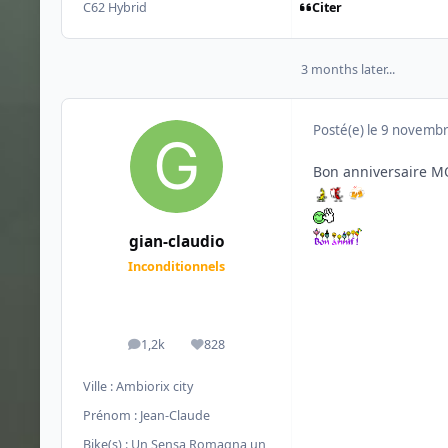
Citer
C62 Hybrid
3 months later...
Posté(e)
le 9 novemb
Bon anniversaire M
🍻
gian-claudio
Inconditionnels
1,2k
828
messages
Réputation
Ville :
Ambiorix city
Prénom :
Jean-Claude
Bike(s) :
Un Sensa Romagna,un