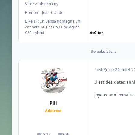
Ville :
Ambiorix city
Prénom :
Jean-Claude
Bike(s) :
Un Sensa Romagna,un
Zannata ACT et un Cube Agree
Citer
C62 Hybrid
3 weeks later...
Posté(e)
le 24 juillet 
Il est des dates ann
Joyeux anniversaire 
Pili
Addicted
13,1k
3,7k