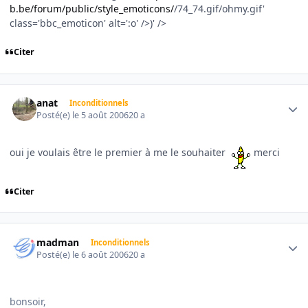
b.be/forum/public/style_emoticons/
/74_74.gif/ohmy.gif'
class='bbc_emoticon' alt=':o' />)' />
Citer
Author stats
anat
Inconditionnels
Posté(e)
le 5 août 2006
20 a
oui je voulais être le premier à me le souhaiter
merci
Citer
Author stats
madman
Inconditionnels
Posté(e)
le 6 août 2006
20 a
bonsoir,