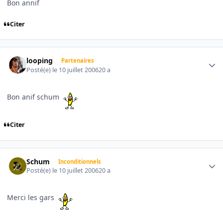
Bon annif
Citer
Author stats
looping
Partenaires
Posté(e)
le 10 juillet 2006
20 a
Bon anif schum
Citer
Author stats
Schum
Inconditionnels
Posté(e)
le 10 juillet 2006
20 a
Merci les gars