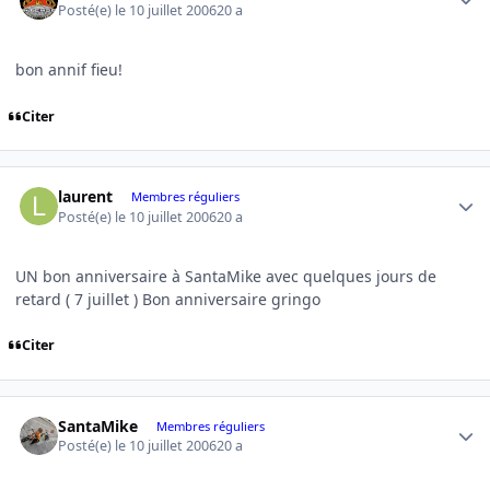
Posté(e)
le 10 juillet 2006
20 a
bon annif fieu!
Citer
Author stats
laurent
Membres réguliers
Posté(e)
le 10 juillet 2006
20 a
UN bon anniversaire à SantaMike avec quelques jours de
retard ( 7 juillet ) Bon anniversaire gringo
Citer
Author stats
SantaMike
Membres réguliers
Posté(e)
le 10 juillet 2006
20 a