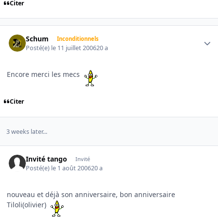
Citer
Author stats
Schum
Inconditionnels
Posté(e)
le 11 juillet 2006
20 a
Encore merci les mecs
Citer
3 weeks later...
Invité tango
Invité
Posté(e)
le 1 août 2006
20 a
nouveau et déjà son anniversaire, bon anniversaire
Tiloli(olivier)