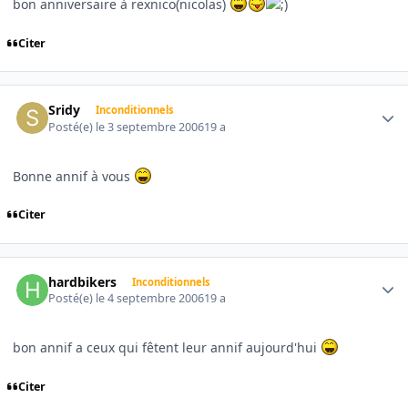
bon anniversaire à rexnico(nicolas)
Citer
Author stats
Sridy
Inconditionnels
Posté(e)
le 3 septembre 2006
19 a
Bonne annif à vous
Citer
Author stats
hardbikers
Inconditionnels
Posté(e)
le 4 septembre 2006
19 a
bon annif a ceux qui fêtent leur annif aujourd'hui
Citer