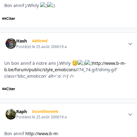
Bon annif J.Whily
Citer
Author stats
Hash
Addicted
Posté(e)
le 25 août 2006
19 a
Un bon annif à notre ami J.Whily
http://www.b-m-
b.be/forum/public/style_emoticons/
/74_74.gif/ohmy.gif'
class='bbc_emoticon' alt=':o' />)' />
Citer
Author stats
Raph
Inconditionnels
Posté(e)
le 25 août 2006
19 a
Bon annif
http://www.b-m-