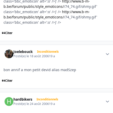
class='bbc_emoticon' alt=':o' />)' />
http://www.b-m-
b.be/forum/public/style_emoticons/
/74_74.gif/ohmy.gif'
class='bbc_emoticon' alt=':o' />)' />
http://www.b-m-
b.be/forum/public/style_emoticons/
/74_74.gif/ohmy.gif'
class='bbc_emoticon' alt=':o' />)' />
Citer
Author stats
Joelebouck
Inconditionnels
Posté(e)
le 18 août 2006
19 a
bon annif a mon petit devid alias madSzep
Citer
Author stats
hardbikers
Inconditionnels
Posté(e)
le 24 août 2006
19 a