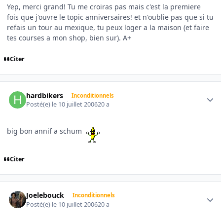
Yep, merci grand! Tu me croiras pas mais c'est la premiere
fois que j'ouvre le topic anniversaires! et n'oublie pas que si tu
refais un tour au mexique, tu peux loger a la maison (et faire
tes courses a mon shop, bien sur). A+
Citer
Author stats
hardbikers
Inconditionnels
Posté(e)
le 10 juillet 2006
20 a
big bon annif a schum
Citer
Author stats
Joelebouck
Inconditionnels
Posté(e)
le 10 juillet 2006
20 a