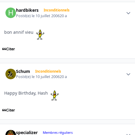
Author stats
hardbikers
Inconditionnels
Posté(e)
le 10 juillet 2006
20 a
bon annif vieu
Citer
Author stats
Schum
Inconditionnels
Posté(e)
le 10 juillet 2006
20 a
Happy Birthday, Hash
Citer
Author stats
specializer
Membres réguliers