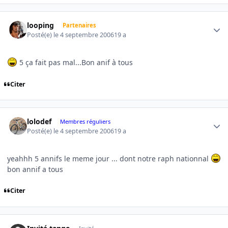
Author stats
looping
Partenaires
Posté(e)
le 4 septembre 2006
19 a
5 ça fait pas mal...Bon anif à tous
Citer
Author stats
lolodef
Membres réguliers
Posté(e)
le 4 septembre 2006
19 a
yeahhh 5 annifs le meme jour ... dont notre raph nationnal
bon annif a tous
Citer