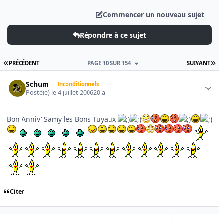
Commencer un nouveau sujet
Répondre à ce sujet
PREMIÈRE PAGE
D
PRÉCÉDENT
PAGE 10 SUR 154
SUIVANT
Author stats
Schum
Inconditionnels
Posté(e)
le 4 juillet 2006
20 a
Bon Anniv' Samy les Bons Tuyaux
Citer