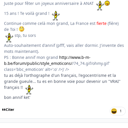
Juste pour fêter un joyeux anniversaire à ANAT
15 ans ! Te voilà grand !
Continue comme celà mon grand, La France est
fierte
(fière)
de Toi !
stp, tu sors
Auto-souhaitement d'annif (pfff, vais aller dormir. J'invente des
mots maintenant).
PS : Bonne annif mon grand
http://www.b-m-
b.be/forum/public/style_emoticons/
/74_74.gif/ohmy.gif'
class='bbc_emoticon' alt=':o' />)' />
tu as déjà l'orthographe d'un français, l'egocentrisme et la
grande gueule... tu es en bonne voie pour devenir un "VRAI"
français !!
bon annif ket'
Citer
1
Author stats