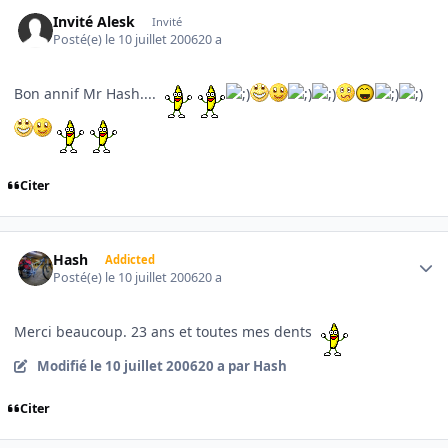
Invité Alesk
Invité
Posté(e)
le 10 juillet 2006
20 a
Bon annif Mr Hash....
Citer
Author stats
Hash
Addicted
Posté(e)
le 10 juillet 2006
20 a
Merci beaucoup. 23 ans et toutes mes dents
Modifié
le 10 juillet 2006
20 a
par Hash
Citer