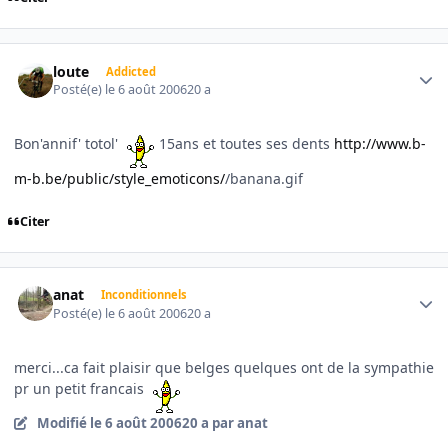
Author stats
loute
Addicted
Posté(e)
le 6 août 2006
20 a
Bon'annif' totol'
15ans et toutes ses dents
http://www.b-
m-b.be/public/style_emoticons/
/banana.gif
Citer
Author stats
anat
Inconditionnels
Posté(e)
le 6 août 2006
20 a
merci...ca fait plaisir que belges quelques ont de la sympathie
pr un petit francais
Modifié
le 6 août 2006
20 a
par anat