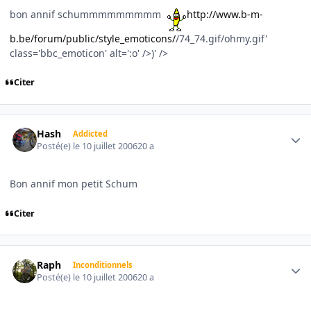
bon annif schummmmmmmmm
http://www.b-m-
b.be/forum/public/style_emoticons/
/74_74.gif/ohmy.gif'
class='bbc_emoticon' alt=':o' />)' />
Citer
Author stats
Hash
Addicted
Posté(e)
le 10 juillet 2006
20 a
Bon annif mon petit Schum
Citer
Author stats
Raph
Inconditionnels
Posté(e)
le 10 juillet 2006
20 a