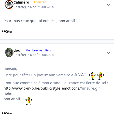
Caliméro
Addicted
Posté(e)
le 6 août 2006
20 a
Pour tous ceux que j'ai oubliés , bon annif''''''''
Citer
Author stats
doul
Membres réguliers
Posté(e)
le 6 août 2006
20 a
bonsoir,
ANAT
Juste pour fêter un joyeux anniversaire à
Continue comme celà mon grand, La France est fierte de Toi !
http://www.b-m-b.be/public/style_emoticons/
/unsure.gif
hehe
bon annif...
Citer