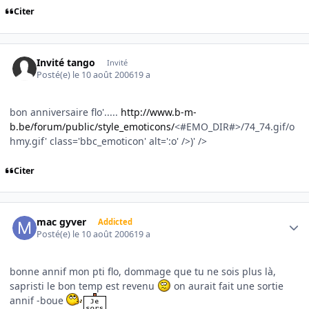
Citer
Invité tango
Invité
Posté(e)
le 10 août 2006
19 a
bon anniversaire flo'.....
http://www.b-m-
b.be/forum/public/style_emoticons/
<#EMO_DIR#>/74_74.gif/o
hmy.gif' class='bbc_emoticon' alt=':o' />)' />
Citer
Author stats
mac gyver
Addicted
Posté(e)
le 10 août 2006
19 a
bonne annif mon pti flo, dommage que tu ne sois plus là,
sapristi le bon temp est revenu
on aurait fait une sortie
annif -boue