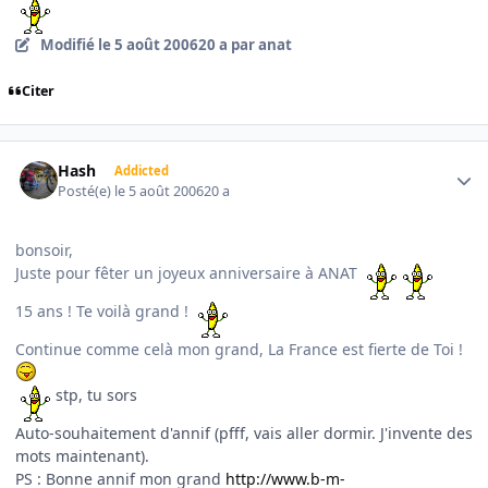
Modifié
le 5 août 2006
20 a
par anat
Citer
Author stats
Hash
Addicted
Posté(e)
le 5 août 2006
20 a
bonsoir,
Juste pour fêter un joyeux anniversaire à ANAT
15 ans ! Te voilà grand !
Continue comme celà mon grand, La France est fierte de Toi !
stp, tu sors
Auto-souhaitement d'annif (pfff, vais aller dormir. J'invente des
mots maintenant).
PS : Bonne annif mon grand
http://www.b-m-