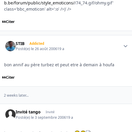
b.be/forum/public/style_emoticons/
/74_74.gif/ohmy.gif'
class='bbc_emoticon' alt=':o' />)' />
Citer
Author stats
STIB
Addicted
Posté(e)
le 26 août 2006
19 a
bon annif au père turbez et peut etre à demain à houfa
Citer
2 weeks later...
Invité tango
Invité
Posté(e)
le 3 septembre 2006
19 a