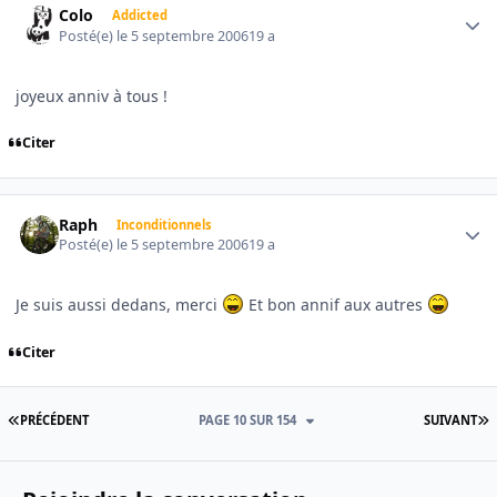
Colo
Addicted
Posté(e)
le 5 septembre 2006
19 a
joyeux anniv à tous !
Citer
Author stats
Raph
Inconditionnels
Posté(e)
le 5 septembre 2006
19 a
Je suis aussi dedans, merci
Et bon annif aux autres
Citer
PREMIÈRE PAGE
D
PRÉCÉDENT
PAGE 10 SUR 154
SUIVANT