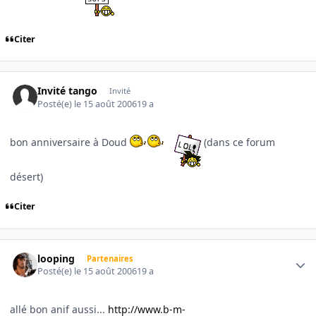
Citer
Invité tango
Invité
Posté(e)
le 15 août 2006
19 a
bon anniversaire à Doud
(dans ce forum
désert)
Citer
Author stats
looping
Partenaires
Posté(e)
le 15 août 2006
19 a
allé bon anif aussi...
http://www.b-m-