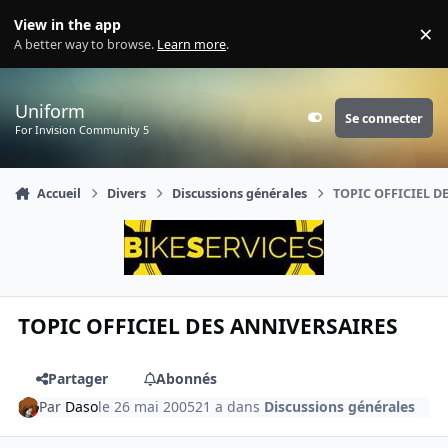
Aller au contenu
View in the app
×
Di
A better way to browse.
Learn more
.
Uniform
Se connecter
Customizer
For Invision Community 5
Accueil
Divers
Discussions générales
TOPIC OFFICIEL D
TOPIC OFFICIEL DES ANNIVERSAIRES
Partager
Abonnés
Par
Daso
le 26 mai 2005
21 a
dans
Discussions générales