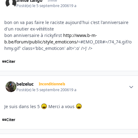
Invité tango
Invité
Posté(e)
le 5 septembre 2006
19 a
bon on va pas faire le raciste aujourd'hui c'est l'anniversaire
d'un routier ex-vététiste
bon anniversaire à rickyfirst
http://www.b-m-
b.be/forum/public/style_emoticons/
<#EMO_DIR#>/74_74.gif/o
hmy.gif' class='bbc_emoticon' alt=':o' />)' />
Citer
Author stats
belzeluc
Inconditionnels
Posté(e)
le 5 septembre 2006
19 a
Je suis dans les 5
Merci a vous
Citer
Author stats