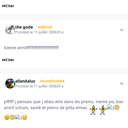
Citer
Author stats
the gode
Addicted
Posté(e)
le 11 juillet 2006
20 a
bonne annifffffffffffffffffffffff
Citer
Author stats
allandaluz
Inconditionnels
Posté(e)
le 11 juillet 2006
20 a
pfffff j pensais que j allais etre dans les prems, meme po, bon
annif schum, santé et pleins de pitta elmas