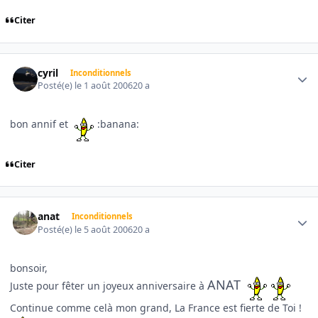
Citer
Author stats
cyril
Inconditionnels
Posté(e)
le 1 août 2006
20 a
bon annif et
:banana:
Citer
Author stats
anat
Inconditionnels
Posté(e)
le 5 août 2006
20 a
bonsoir,
ANAT
Juste pour fêter un joyeux anniversaire à
Continue comme celà mon grand, La France est fierte de Toi !