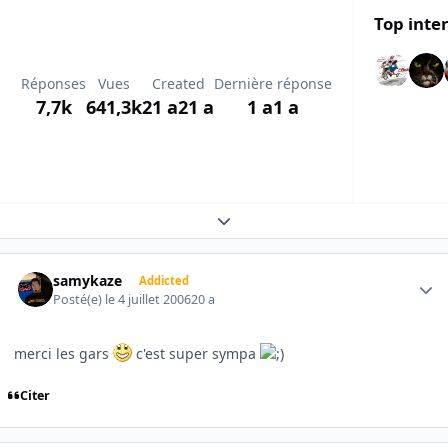
Top inte
Réponses
Vues
Created
Dernière réponse
7,7k
641,3k
21 a
21 a
1 a
1 a
Expand topic overview
Author stats
samykaze
Addicted
Posté(e)
le 4 juillet 2006
20 a
merci les gars
c'est super sympa
Citer