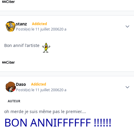
Citer
Author stats
stanz
Addicted
Posté(e)
le 11 juillet 2006
20 a
Bon annif l'artiste
Citer
Author stats
Daso
Addicted
Posté(e)
le 11 juillet 2006
20 a
AUTEUR
oh merde je suis même pas le premier....
BON ANNIFFFFFF !!!!!!