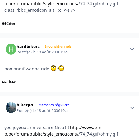
b.be/forum/public/style_emoticons/
/74_74.gif/ohmy.gif'
class='bbc_emoticon' alt=':o' />)' />
Citer
Author stats
hardbikers
Inconditionnels
Posté(e)
le 18 août 2006
19 a
bon annif wanna ride
Citer
Author stats
bikerpo
Membres réguliers
Posté(e)
le 18 août 2006
19 a
yee joyeux anniversaire Nico !!!
http://www.b-m-
b.be/forum/public/style_emoticons/
/74_74.gif/ohmy.gif'