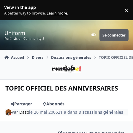
Aller au contenu
View in the app
×
Di
A better way to browse.
Learn more
.
Uniform
Se connecter
Customizer
For Invision Community 5
Accueil
Divers
Discussions générales
TOPIC OFFICIEL D
TOPIC OFFICIEL DES ANNIVERSAIRES
Partager
Abonnés
Par
Daso
le 26 mai 2005
21 a
dans
Discussions générales