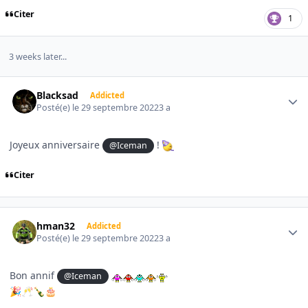
Citer
1
3 weeks later...
Author stats
Blacksad
Addicted
Posté(e)
le 29 septembre 2022
3 a
Joyeux anniversaire
!
@Iceman
Citer
Author stats
hman32
Addicted
Posté(e)
le 29 septembre 2022
3 a
Bon annif
@Iceman
🎉
🥂
🍾
🎂