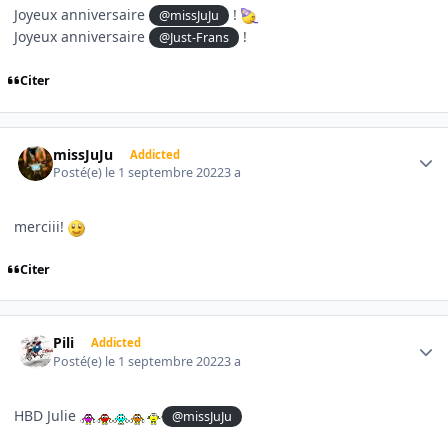
Joyeux anniversaire
!
@missJuJu
Joyeux anniversaire
!
@Just-Frans
Citer
Author stats
missJuJu
Addicted
Posté(e)
le 1 septembre 2022
3 a
merciii!
Citer
Author stats
Pili
Addicted
Posté(e)
le 1 septembre 2022
3 a
HBD Julie
@missJuJu