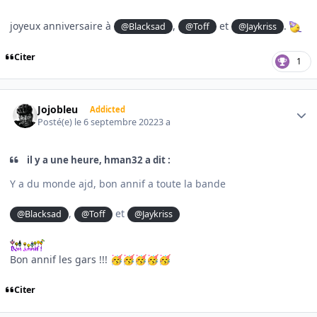
joyeux anniversaire à
,
et
.
@Blacksad
@Toff
@Jaykriss
Citer
1
Author stats
Jojobleu
Addicted
Posté(e)
le 6 septembre 2022
3 a
il y a une heure, hman32 a dit :
Y a du monde ajd, bon annif a toute la bande
,
et
@Blacksad
@Toff
@Jaykriss
Bon annif les gars !!!
🥳
🥳
🥳
🥳
🥳
Citer