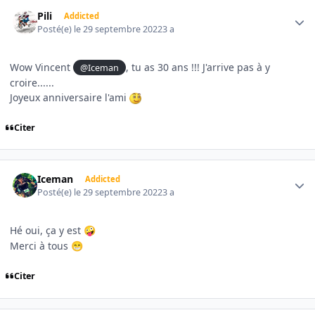
Author stats
Pili
Addicted
Posté(e)
le 29 septembre 2022
3 a
Wow Vincent
, tu as 30 ans !!! J'arrive pas à y
@Iceman
croire......
Joyeux anniversaire l'ami
Citer
Author stats
Iceman
Addicted
Posté(e)
le 29 septembre 2022
3 a
Hé oui, ça y est
🤪
Merci à tous
😁
Citer