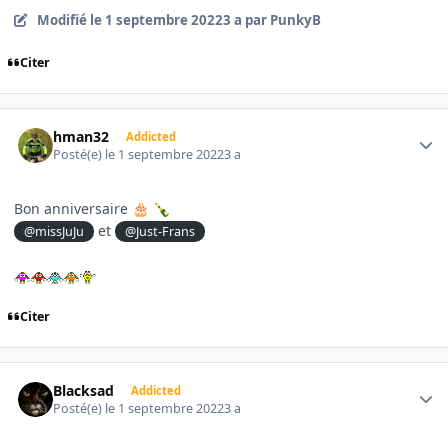
Modifié
le 1 septembre 2022
3 a
par PunkyB
Citer
Author stats
hman32
Addicted
Posté(e)
le 1 septembre 2022
3 a
Bon anniversaire
🎂
🍾
et
@missJuJu
@Just-Frans
Citer
Author stats
Blacksad
Addicted
Posté(e)
le 1 septembre 2022
3 a