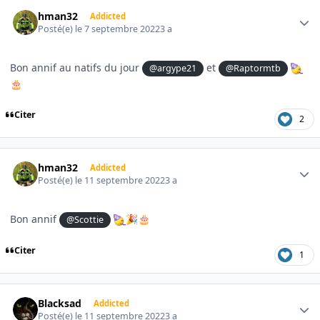
Author stats
hman32
Addicted
Posté(e)
le 7 septembre 2022
3 a
Bon annif au natifs du jour
et
@argype21
@Raptormtb
🎂
Citer
2
Author stats
hman32
Addicted
Posté(e)
le 11 septembre 2022
3 a
Bon annif
@Scottie
🎉
🎂
Citer
1
Author stats
Blacksad
Addicted
Posté(e)
le 11 septembre 2022
3 a