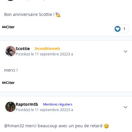
Bon anniversaire Scottie !
Citer
1
Author stats
Scottie
Inconditionnels
Posté(e)
le 11 septembre 2022
3 a
merci !
Citer
Author stats
Raptormtb
Membres réguliers
Posté(e)
le 11 septembre 2022
3 a
@hman32 merci beaucoup avec un peu de retard