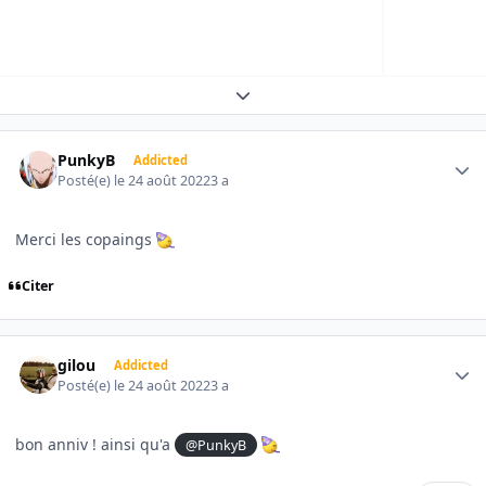
Expand topic overview
Author stats
PunkyB
Addicted
Posté(e)
le 24 août 2022
3 a
Merci les copaings
Citer
Author stats
gilou
Addicted
Posté(e)
le 24 août 2022
3 a
bon anniv ! ainsi qu'a
@PunkyB