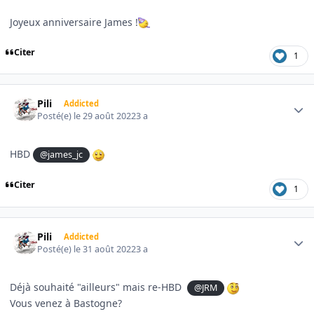
Joyeux anniversaire James !
Citer
1
Author stats
Pili
Addicted
Posté(e)
le 29 août 2022
3 a
HBD
@james_jc
Citer
1
Author stats
Pili
Addicted
Posté(e)
le 31 août 2022
3 a
Déjà souhaité "ailleurs" mais re-HBD
@JRM
Vous venez à Bastogne?