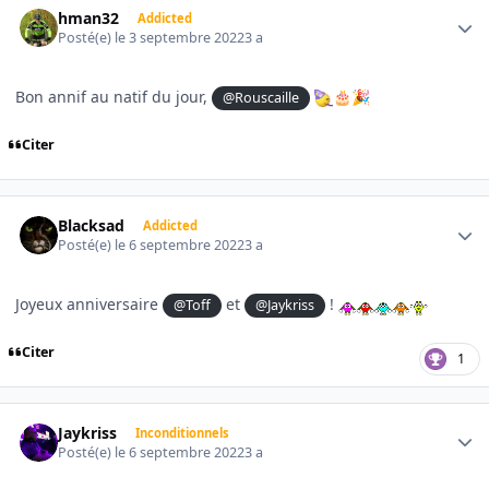
hman32
Addicted
Posté(e)
le 3 septembre 2022
3 a
Bon annif au natif du jour,
@Rouscaille
🎂
🎉
Citer
Author stats
Blacksad
Addicted
Posté(e)
le 6 septembre 2022
3 a
Joyeux anniversaire
et
!
@Toff
@Jaykriss
Citer
1
Author stats
Jaykriss
Inconditionnels
Posté(e)
le 6 septembre 2022
3 a