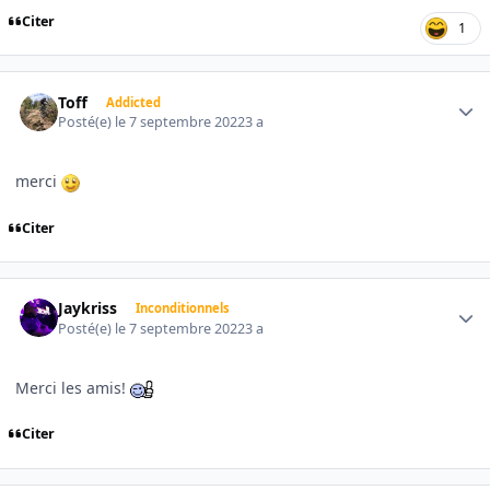
Citer
1
Author stats
Toff
Addicted
Posté(e)
le 7 septembre 2022
3 a
merci
Citer
Author stats
Jaykriss
Inconditionnels
Posté(e)
le 7 septembre 2022
3 a
Merci les amis!
Citer