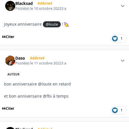
Blacksad
Addicted
Posté(e)
le 10 octobre 2022
3 a
Joyeux anniversaire
!
@loute
Citer
1
Author stats
Daso
Addicted
Posté(e)
le 11 octobre 2022
3 a
AUTEUR
bon anniversaire @loute en retard
et bon anniversaire @fbi à temps
Citer
1
Author stats