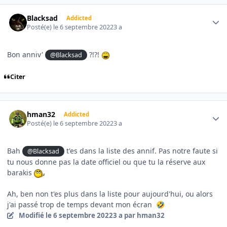
Author stats
Blacksad
Addicted
Posté(e)
le 6 septembre 2022
3 a
Bon anniv'
?!?!
@Blacksad
Citer
Author stats
hman32
Addicted
Posté(e)
le 6 septembre 2022
3 a
Bah
t'es dans la liste des annif. Pas notre faute si
@Blacksad
tu nous donne pas la date officiel ou que tu la réserve aux
barakis
Ah, ben non t'es plus dans la liste pour aujourd'hui, ou alors
j'ai passé trop de temps devant mon écran
🤣
Modifié
le 6 septembre 2022
3 a
par hman32