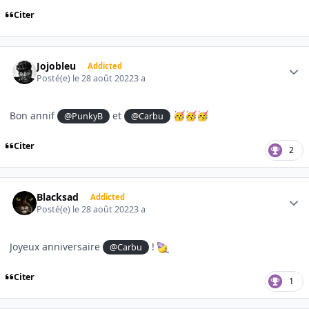
Citer
Author stats
Jojobleu
Addicted
Posté(e)
le 28 août 2022
3 a
Bon annif
et
@PunkyB
@Carbu
🥳
🥳
🥳
Citer
2
Author stats
Blacksad
Addicted
Posté(e)
le 28 août 2022
3 a
Joyeux anniversaire
!
@Carbu
Citer
1