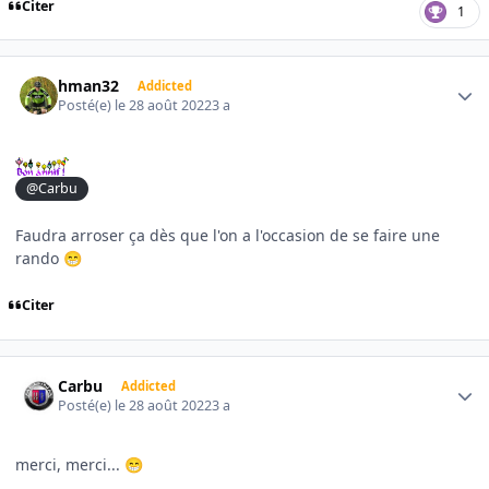
Citer
1
Author stats
hman32
Addicted
Posté(e)
le 28 août 2022
3 a
@Carbu
Faudra arroser ça dès que l'on a l'occasion de se faire une
rando
😁
Citer
Author stats
Carbu
Addicted
Posté(e)
le 28 août 2022
3 a
merci, merci...
😁