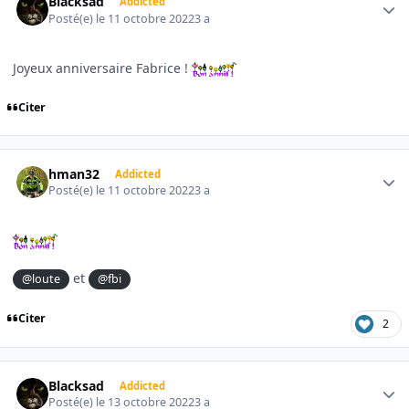
Blacksad
Addicted
Posté(e)
le 11 octobre 2022
3 a
Joyeux anniversaire Fabrice !
Citer
Author stats
hman32
Addicted
Posté(e)
le 11 octobre 2022
3 a
et
@loute
@fbi
Citer
2
Author stats
Blacksad
Addicted
Posté(e)
le 13 octobre 2022
3 a