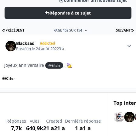
Commencer un nouveau sujet
Répondre à ce sujet
PREMIÈRE PAGE
D
PRÉCÉDENT
PAGE 152 SUR 154
SUIVANT
Author stats
Blacksad
Addicted
Posté(e)
le 24 août 2022
3 a
Joyeux anniversaire
!
@Elian
Citer
Top inte
Réponses
Vues
Created
Dernière réponse
7,7k
640,9k
21 a
21 a
1 a
1 a