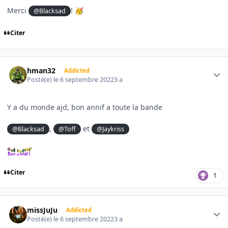
Merci
!
@Blacksad
🥳
Citer
Author stats
hman32
Addicted
Posté(e)
le 6 septembre 2022
3 a
Y a du monde ajd, bon annif a toute la bande
,
et
@Blacksad
@Toff
@Jaykriss
Citer
1
Author stats
missJuJu
Addicted
Posté(e)
le 6 septembre 2022
3 a