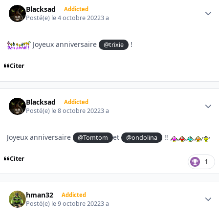
Author stats
Blacksad
Addicted
Posté(e)
le 4 octobre 2022
3 a
Joyeux anniversaire
!
@trixie
Citer
Author stats
Blacksad
Addicted
Posté(e)
le 8 octobre 2022
3 a
Joyeux anniversaire
et
!!
@Tomtom
@ondolina
Citer
1
Author stats
hman32
Addicted
Posté(e)
le 9 octobre 2022
3 a