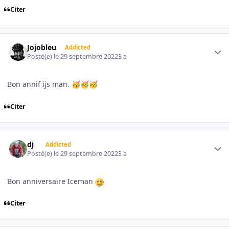
Citer
Author stats
Jojobleu
Addicted
Posté(e)
le 29 septembre 2022
3 a
Bon annif ijs man.
🥳
🥳
🥳
Citer
Author stats
dj_
Addicted
Posté(e)
le 29 septembre 2022
3 a
Bon anniversaire Iceman
Citer