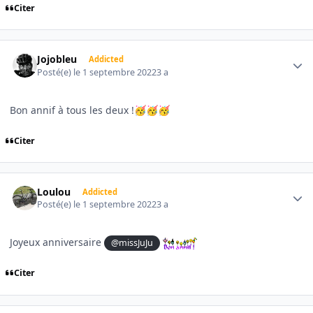
Citer
Author stats
Jojobleu
Addicted
Posté(e)
le 1 septembre 2022
3 a
Bon annif à tous les deux !
🥳
🥳
🥳
Citer
Author stats
Loulou
Addicted
Posté(e)
le 1 septembre 2022
3 a
Joyeux anniversaire
@missJuJu
Citer
Author stats