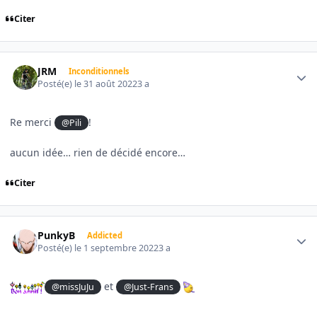
Citer
Author stats
JRM
Inconditionnels
Posté(e)
le 31 août 2022
3 a
Re merci
!
@Pili
aucun idée… rien de décidé encore…
Citer
Author stats
PunkyB
Addicted
Posté(e)
le 1 septembre 2022
3 a
et
@missJuJu
@Just-Frans