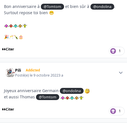
Bon anniversaire à
et bien sûr à
.
@Tomtom
@ondolina
Surtout repose toi bien
😁
🎉
🥂
🍾
🎂
Citer
1
Author stats
Pili
Addicted
Posté(e)
le 9 octobre 2022
3 a
Joyeux anniversaire Germain
@ondolina
et aussi Thomas
@Tomtom
Citer
1
Author stats