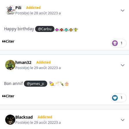
Author stats
Pili
Addicted
Posté(e)
le 28 août 2022
3 a
Happy birthday
@Carbu
Citer
1
Author stats
hman32
Addicted
Posté(e)
le 29 août 2022
3 a
Bon annif
@james_jc
🥂
🍾
🎂
Citer
1
Author stats
Blacksad
Addicted
Posté(e)
le 29 août 2022
3 a