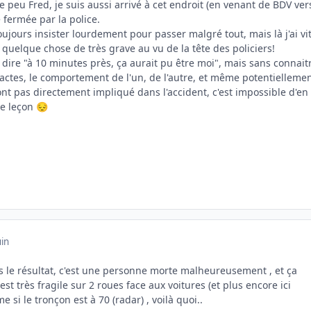
 peu Fred, je suis aussi arrivé à cet endroit (en venant de BDV ver
e fermée par la police.
oujours insister lourdement pour passer malgré tout, mais là j'ai vi
t quelque chose de très grave au vu de la tête des policiers!
se dire "à 10 minutes près, ça aurait pu être moi", mais sans connait
xactes, le comportement de l'un, de l'autre, et même potentielleme
nt pas directement impliqué dans l'accident, c'est impossible d'en
ue leçon
😔
uin
s le résultat, c'est une personne morte malheureusement , et ça
est très fragile sur 2 roues face aux voitures (et plus encore ici
 si le tronçon est à 70 (radar) , voilà quoi..