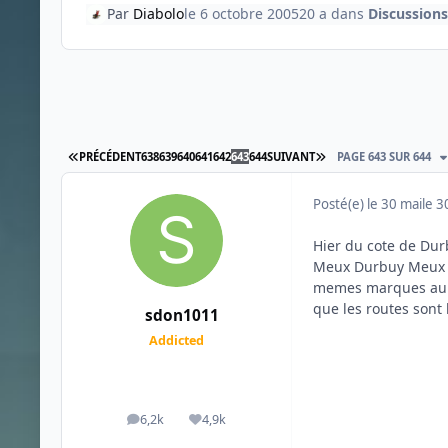
Par
Diabolo
le 6 octobre 2005
20 a
dans
Discussions
PREMIÈRE PAGE
DERNIÈRE PAGE
PRÉCÉDENT
638
639
640
641
642
643
644
SUIVANT
PAGE 643 SUR 644
Posté(e)
le 30 mai
le 3
Hier du cote de Dur
Meux Durbuy Meux si
memes marques au so
que les routes sont 
sdon1011
Addicted
6,2k
4,9k
messages
Réputation