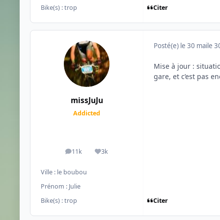
Citer
Bike(s) :
trop
Posté(e)
le 30 mai
le 3
Mise à jour : situat
gare, et c’est pas e
missJuJu
Addicted
11k
3k
messages
Réputation
Ville :
le boubou
Prénom :
Julie
Citer
Bike(s) :
trop