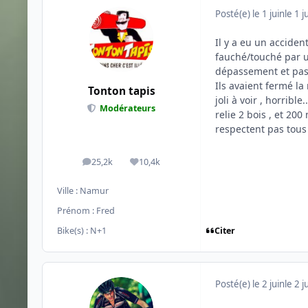
Posté(e)
le 1 juin
le 1 j
Il y a eu un acciden
fauché/touché par un
dépassement et pass
Ils avaient fermé la
Tonton tapis
joli à voir , horribl
Modérateurs
relie 2 bois , et 20
respectent pas tous l
25,2k
10,4k
messages
Réputation
Ville :
Namur
Prénom :
Fred
Citer
Bike(s) :
N+1
Posté(e)
le 2 juin
le 2 j