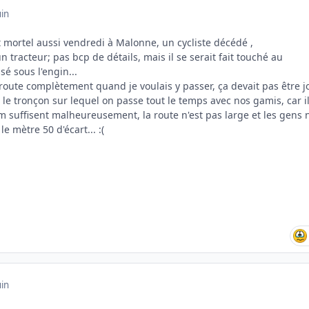
uin
t mortel aussi vendredi à Malonne, un cycliste décédé ,
 tracteur; pas bcp de détails, mais il se serait fait touché au
é sous l'engin...
 route complètement quand je voulais y passer, ça devait pas être jo
e.. le tronçon sur lequel on passe tout le temps avec nos gamis, car i
0 m suffisent malheureusement, la route n'est pas large et les gens 
e mètre 50 d'écart... :(
uin