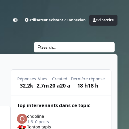
Utilisateur existant ? Connexion
S’inscrire
Customizer
Search...
Réponses
Vues
Created
Dernière réponse
32,2k
2,7m
20 a
20 a
18 h
18 h
Top intervenants dans ce topic
ondolina
1.610 posts
Tonton tapis