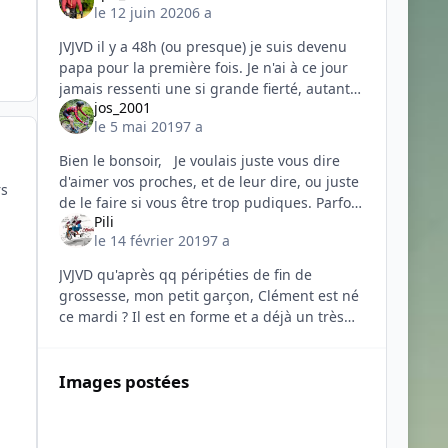
le 12 juin 2020
6 a
JVJVD il y a 48h (ou presque) je suis devenu
papa pour la première fois. Je n'ai à ce jour
jamais ressenti une si grande fierté, autant
jos_2001
de joie, de bonheur le tout mêlé à un
le 5 mai 2019
7 a
soupçon d'angoisse. Il y a
Bien le bonsoir, Je voulais juste vous dire
d'aimer vos proches, et de leur dire, ou juste
rs
de le faire si vous être trop pudiques. Parfois
Pili
la vie passe trop vite, et on accorde trop d
le 14 février 2019
7 a
JVJVD qu'après qq péripéties de fin de
grossesse, mon petit garçon, Clément est né
ce mardi ? Il est en forme et a déjà un très
bel organe....vocal
Images postées