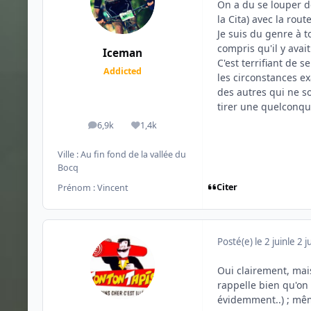
On a du se louper de
la Cita) avec la rout
Je suis du genre à t
compris qu'il y avai
Iceman
C'est terrifiant de 
Addicted
les circonstances e
des autres qui ne so
tirer une quelconq
6,9k
1,4k
messages
Réputation
Ville :
Au fin fond de la vallée du
Bocq
Citer
Prénom :
Vincent
Posté(e)
le 2 juin
le 2 j
Oui clairement, mai
rappelle bien qu'on 
évidemment..) ; même