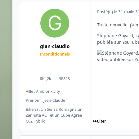
Posté(e)
le 31 mai
le 3
Triste nouvelle, j'a
Stéphane Goyard, cyc
publiée sur YouTub
gian-claudio
Inconditionnels
1,2k
828
messages
Réputation
Ville :
Ambiorix city
Prénom :
Jean-Claude
Bike(s) :
Un Sensa Romagna,un
Zannata ACT et un Cube Agree
Citer
C62 Hybrid