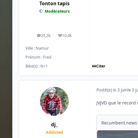
Tonton tapis
Modérateurs
25,2k
10,4k
messages
Réputation
Ville :
Namur
Prénom :
Fred
Citer
Bike(s) :
N+1
Posté(e)
le 3 juin
le 3 j
JVJVD que le record
Recumbent.news
dj_
Addicted