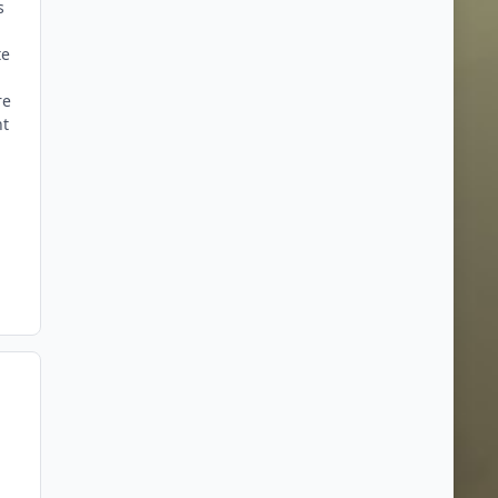
s
te
re
nt