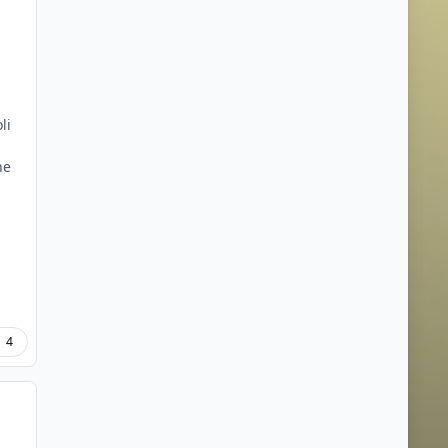
li
l
ne
4