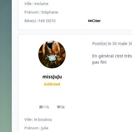
Ville :
Verlaine
Prénom :
Stéphane
Citer
Bike(s) :
Felt DD10
Posté(e)
le 30 mai
le 3
En général c’est très
pas fini
missJuJu
Addicted
11k
3k
messages
Réputation
Ville :
le boubou
Prénom :
Julie