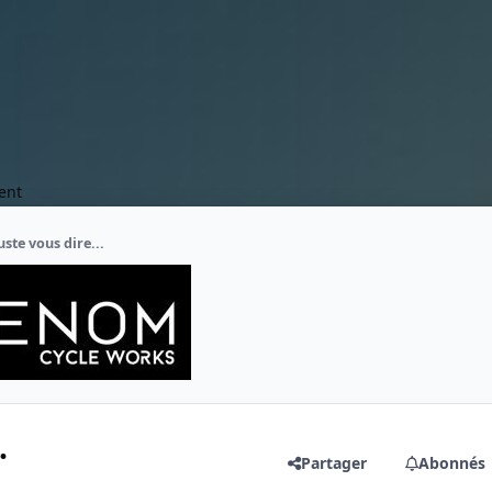
ent
uste vous dire...
.
Partager
Abonnés