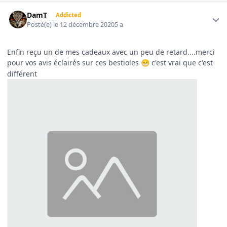
Author stats
DamT
Addicted
Posté(e)
le 12 décembre 2020
5 a
Enfin reçu un de mes cadeaux avec un peu de retard....merci
pour vos avis éclairés sur ces bestioles
c'est vrai que c'est
😁
différent