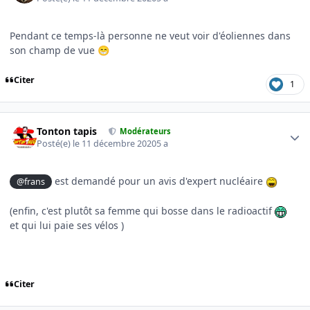
Pendant ce temps-là personne ne veut voir d'éoliennes dans
son champ de vue
😁
Citer
1
Author stats
Tonton tapis
Modérateurs
Posté(e)
le 11 décembre 2020
5 a
est demandé pour un avis d'expert nucléaire
@frans
(enfin, c'est plutôt sa femme qui bosse dans le radioactif
et qui lui paie ses vélos )
Citer