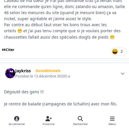
Cadeau de ma soeur je n'ai pas demandé d'où ça venait mais
elle ne commande qu'en ligne, donc zalando ou amazon, taille
46 selon les mesures du site (quand je mesure bien) ça va
nickel, super agréable et j'aime assez le style.
Par contre au début faut viser les bons trous avec les
orteils
et j'ai pas tenu compte que si je voulais porter des
😁
chaussettes fallait aussi des spéciales doigts de pieds
😁
Citer
2
Author stats
Jaykriss
Inconditionnels
Posté(e)
le 13 décembre 2020
5 a
Dégouté des gens !!!
Je rentre de balade (campagnes de Schaltin) avec mon fils.
On s'est fait engueuler comme du poisson pourri par un
connard de vttiste aspirant UCI et qui s'emballe parce que
Se connecter
S’inscrire
Rechercher
Menu
mon fils, 5 ans, apprend à passer les vitesses sur son nouveau