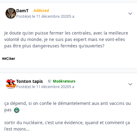
Author stats
DamT
Addicted
Posté(e)
le 11 décembre 2020
5 a
Je doute qu'on puisse fermer les centrales, avec la meilleure
volonté du monde, je ne suis pas expert mais ne vont-elles
pas être plus dangereuses fermées qu'ouvertes?
Citer
Author stats
Tonton tapis
Modérateurs
Posté(e)
le 11 décembre 2020
5 a
ça dépend, si on confie le démantelement aux anti vaccins ou
pas
sortir du nucléaire, c'est une évidence, quand et comment ça
l'est moins...