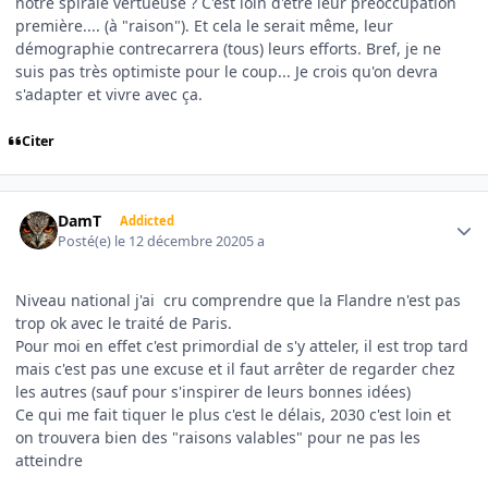
notre spirale vertueuse ? C'est loin d'être leur préoccupation
première.... (à "raison"). Et cela le serait même, leur
démographie contrecarrera (tous) leurs efforts. Bref, je ne
suis pas très optimiste pour le coup... Je crois qu'on devra
s'adapter et vivre avec ça.
Citer
Author stats
DamT
Addicted
Posté(e)
le 12 décembre 2020
5 a
Niveau national j'ai cru comprendre que la Flandre n'est pas
trop ok avec le traité de Paris.
Pour moi en effet c'est primordial de s'y atteler, il est trop tard
mais c'est pas une excuse et il faut arrêter de regarder chez
les autres (sauf pour s'inspirer de leurs bonnes idées)
Ce qui me fait tiquer le plus c'est le délais, 2030 c'est loin et
on trouvera bien des "raisons valables" pour ne pas les
atteindre