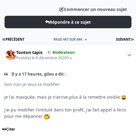
Commencer un nouveau sujet
Répondre à ce sujet
PREMIÈRE PAGE
D
PRÉCÉDENT
PAGE 447 SUR 644
SUIVANT
Author stats
Tonton tapis
Modérateurs
Posté(e)
le 8 décembre 2020
5 a
Il y a 17 heures, gilou a dit :
ben non je veux la modifier
je l'ai masquée, mais je n'arrive plus à la remettre visible
j'ai pu modifier l'intitulé dans ton profil, j'ai fait appel à Nico
pour me dépanner
Citer