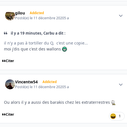
Author stats
gilou
Addicted
Posté(e)
le 11 décembre 2020
5 a
il y a 19 minutes, Carbu a dit :
il n'y a pas à tortiller du Q, c'est une copie...
moi j'dis que c'est des wallons
Citer
Author stats
Vincentw54
Addicted
Posté(e)
le 11 décembre 2020
5 a
Ou alors il y a aussi des barakis chez les extraterrestres
Citer
1