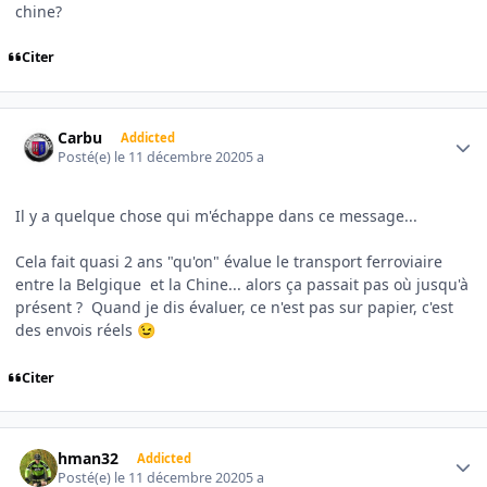
chine?
Citer
Author stats
Carbu
Addicted
Posté(e)
le 11 décembre 2020
5 a
Il y a quelque chose qui m'échappe dans ce message...
Cela fait quasi 2 ans "qu'on" évalue le transport ferroviaire
entre la Belgique et la Chine... alors ça passait pas où jusqu'à
présent ? Quand je dis évaluer, ce n'est pas sur papier, c'est
des envois réels
😉
Citer
Author stats
hman32
Addicted
Posté(e)
le 11 décembre 2020
5 a