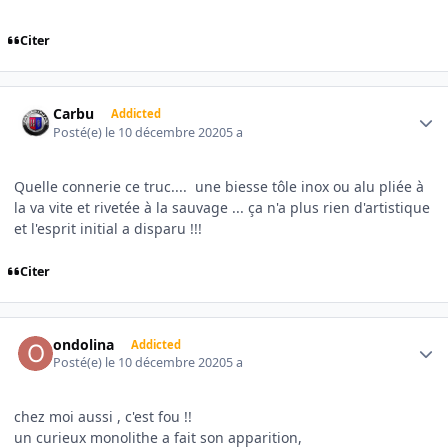
Citer
Author stats
Carbu
Addicted
Posté(e)
le 10 décembre 2020
5 a
Quelle connerie ce truc.... une biesse tôle inox ou alu pliée à
la va vite et rivetée à la sauvage ... ça n'a plus rien d'artistique
et l'esprit initial a disparu !!!
Citer
Author stats
ondolina
Addicted
Posté(e)
le 10 décembre 2020
5 a
chez moi aussi , c'est fou !!
un curieux monolithe a fait son apparition,