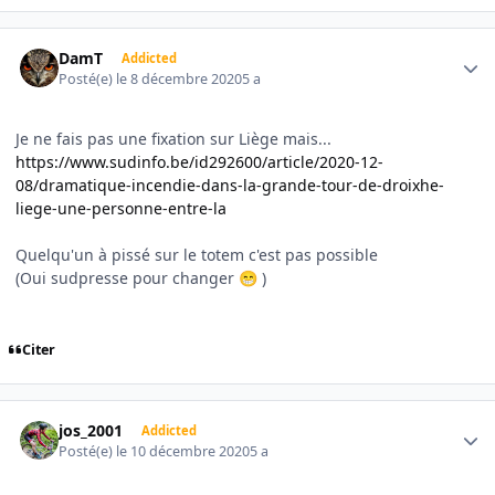
Author stats
DamT
Addicted
Posté(e)
le 8 décembre 2020
5 a
Je ne fais pas une fixation sur Liège mais...
https://www.sudinfo.be/id292600/article/2020-12-
08/dramatique-incendie-dans-la-grande-tour-de-droixhe-
liege-une-personne-entre-la
Quelqu'un à pissé sur le totem c'est pas possible
(Oui sudpresse pour changer
)
😁
Citer
Author stats
jos_2001
Addicted
Posté(e)
le 10 décembre 2020
5 a