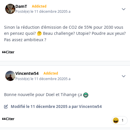
Author stats
DamT
Addicted
Posté(e)
le 11 décembre 2020
5 a
Sinon la réduction d'émission de CO2 de 55% pour 2030 vous
en pensez quoi?
Beau challenge? Utopie? Poudre aux yeux?
🤔
Pas assez ambitieux ?
Citer
Author stats
Vincentw54
Addicted
Posté(e)
le 11 décembre 2020
5 a
Bonne nouvelle pour Doel et Tihange ça
Modifié
le 11 décembre 2020
5 a
par Vincentw54
Citer
1