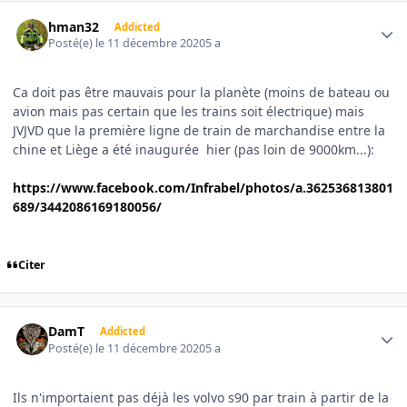
Author stats
hman32
Addicted
Posté(e)
le 11 décembre 2020
5 a
Ca doit pas être mauvais pour la planète (moins de bateau ou
avion mais pas certain que les trains soit électrique) mais
JVJVD que la première ligne de train de marchandise entre la
chine et Liège a été inaugurée hier (pas loin de 9000km...):
https://www.facebook.com/Infrabel/photos/a.362536813801
689/3442086169180056/
Citer
Author stats
DamT
Addicted
Posté(e)
le 11 décembre 2020
5 a
Ils n'importaient pas déjà les volvo s90 par train à partir de la