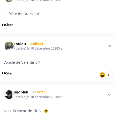
Le frère de Graziano?
Citer
Author stats
Loulou
Addicted
Posté(e)
le 10 décembre 2020
5 a
L'oncle de Valentino ?
Citer
1
Author stats
Jojobleu
Addicted
Posté(e)
le 10 décembre 2020
5 a
Non, la soeur de Tino...
😄