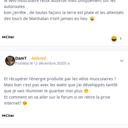
le vélo musculaire reste autorisé mais uniquement sur les
autoroutes
bon j'arrête , de toutes façons la terre est plate et les attentats
des tours de Manhatan n'ont jamais eu lieu
😜
Citer
1
Author stats
DamT
Addicted
Posté(e)
le 12 décembre 2020
5 a
Et récupérer l'énergie produite par les vélos musculaires ?
Mais bon c'est pas avec les watts que j'ai développés tantôt
que je vais illuminer le quartier non plus
😁
Et comment on va aller sur le forum si on retire la prise
internet?
🥺
Citer