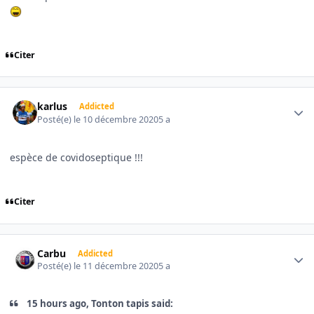
Citer
Author stats
karlus
Addicted
Posté(e)
le 10 décembre 2020
5 a
espèce de covidoseptique !!!
Citer
Author stats
Carbu
Addicted
Posté(e)
le 11 décembre 2020
5 a
15 hours ago, Tonton tapis said: