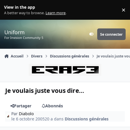
Aller au contenu
View in the app
×
Di
A better way to browse.
Learn more
.
Uniform
Se connecter
Customizer
For Invision Community 5
Accueil
Divers
Discussions générales
Je voulais juste vou
Je voulais juste vous dire...
Partager
Abonnés
Par
Diabolo
le 6 octobre 2005
20 a
dans
Discussions générales