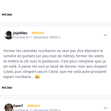
Citer
Author stats
Jojobleu
Addicted
Posté(e)
le 11 décembre 2020
5 a
Fermer les centrales nucléaires ne veut pas dire éteindre la
lumière en partant (un peu tout de même), fermer les volets
et mettre la clé sous le paillasson. C'est plus complexe que ça.
(et voilà. À peine me suis-je lassé de donner mon avis d'expert
Covid, puis d'expert vaccin Covid, que me voilà auto-proclamé
expert nucléaire...
)
😄
Citer
Author stats
DamT
Addicted
Posté(e)
le 11 décembre 2020
5 a