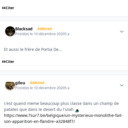
Citer
Author stats
Blacksad
Addicted
Posté(e)
le 10 décembre 2020
5 a
Et aussi le frère de Portia De...
Citer
Author stats
gilou
Addicted
Posté(e)
le 10 décembre 2020
5 a
c'est quand meme beaucoup plus classe dans un champ de
patates que dans le desert du l'utah
https://www.7sur7.be/belgique/un-mysterieux-monolithe-fait-
son-apparition-en-flandre~a32848f7/