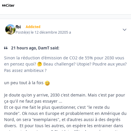
Citer
Author stats
fbi
Addicted
Posté(e)
le 12 décembre 2020
5 a
21 hours ago, DamT said:
Sinon la réduction d'émission de CO2 de 55% pour 2030 vous
en pensez quoi?
Beau challenge? Utopie? Poudre aux yeux?
🤔
Pas assez ambitieux ?
un peu tout à la fois
Je doute qu'on y arrive, 2030 c'est demain. Mais c'est par pour
ça qu'il ne faut pas essayer ...
Et ce qui me fait le plus questionner, c'est "le reste du
monde". Ok nous en Europe et probablement en Amérique du
Nord, on sera "exemplaires", et d'autres aussi à des degrés
divers. Et pour tous les autres, on espère les entrainer dans