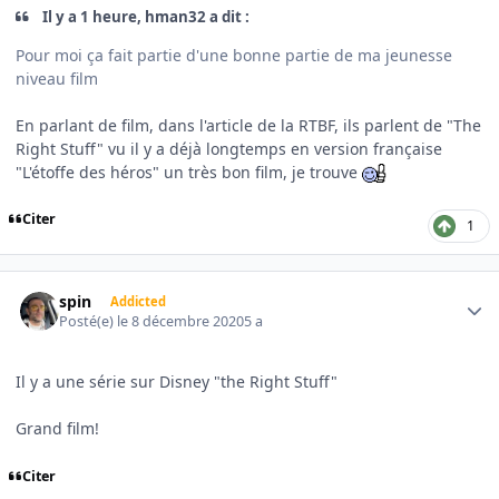
Il y a 1 heure, hman32 a dit :
Pour moi ça fait partie d'une bonne partie de ma jeunesse
niveau film
En parlant de film, dans l'article de la RTBF, ils parlent de "The
Right Stuff" vu il y a déjà longtemps en version française
"L'étoffe des héros" un très bon film, je trouve
Citer
1
Author stats
spin
Addicted
Posté(e)
le 8 décembre 2020
5 a
Il y a une série sur Disney "the Right Stuff"
Grand film!
Citer