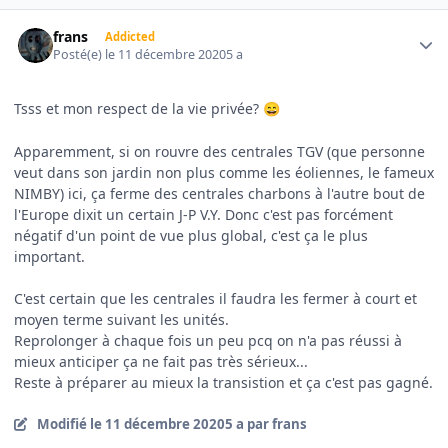
Author stats
frans
Addicted
Posté(e)
le 11 décembre 2020
5 a
Tsss et mon respect de la vie privée?
😄
Apparemment, si on rouvre des centrales TGV (que personne
veut dans son jardin non plus comme les éoliennes, le fameux
NIMBY) ici, ça ferme des centrales charbons à l'autre bout de
l'Europe dixit un certain J-P V.Y. Donc c'est pas forcément
négatif d'un point de vue plus global, c'est ça le plus
important.
C'est certain que les centrales il faudra les fermer à court et
moyen terme suivant les unités.
Reprolonger à chaque fois un peu pcq on n'a pas réussi à
mieux anticiper ça ne fait pas très sérieux...
Reste à préparer au mieux la transistion et ça c'est pas gagné.
Modifié
le 11 décembre 2020
5 a
par frans