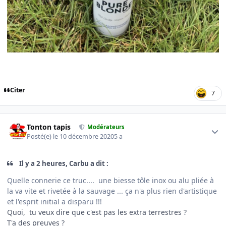
Citer
7
Author stats
Tonton tapis
Modérateurs
Posté(e)
le 10 décembre 2020
5 a
Il y a 2 heures, Carbu a dit :
Quelle connerie ce truc.... une biesse tôle inox ou alu pliée à
la va vite et rivetée à la sauvage ... ça n'a plus rien d'artistique
et l'esprit initial a disparu !!!
Quoi, tu veux dire que c'est pas les extra terrestres ?
T'a des preuves ?