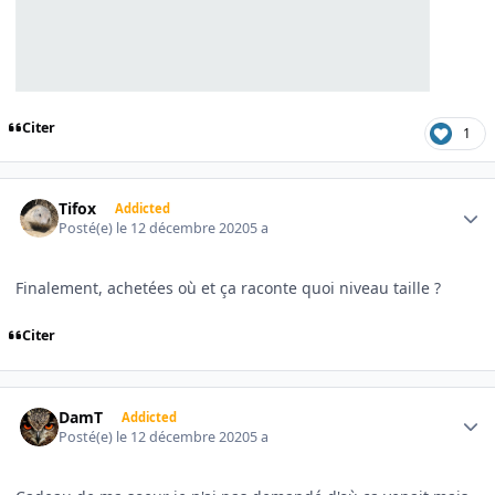
Citer
1
Author stats
Tifox
Addicted
Posté(e)
le 12 décembre 2020
5 a
Finalement, achetées où et ça raconte quoi niveau taille ?
Citer
Author stats
DamT
Addicted
Posté(e)
le 12 décembre 2020
5 a