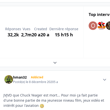
Top interv
Réponses
Vues
Created
Dernière réponse
32,2k
2,7m
20 a
20 a
15 h
15 h
Expand topic overview
Author stats
hman32
Addicted
Posté(e)
le 8 décembre 2020
5 a
JVJVD que Chuck Yeager est mort... Pour moi ça fait partie
d'une bonne partie de ma jeunesse niveau film, jeux vidéo et
intérêt pour l'aviation