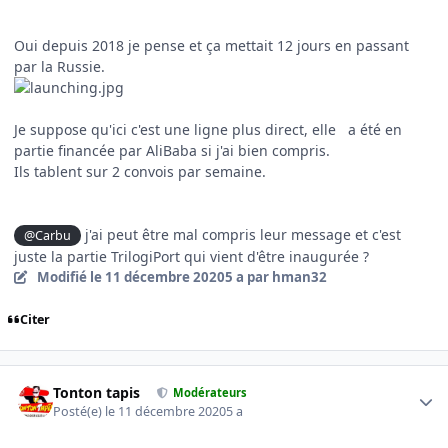
Oui depuis 2018 je pense et ça mettait 12 jours en passant
par la Russie.
Je suppose qu'ici c'est une ligne plus direct, elle a été en
partie financée par AliBaba si j'ai bien compris.
Ils tablent sur 2 convois par semaine.
j'ai peut être mal compris leur message et c'est
@Carbu
juste la partie TrilogiPort qui vient d'être inaugurée ?
Modifié
le 11 décembre 2020
5 a
par hman32
Citer
Author stats
Tonton tapis
Modérateurs
Posté(e)
le 11 décembre 2020
5 a