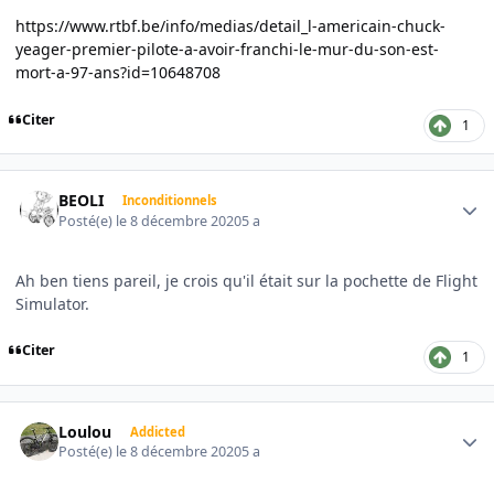
https://www.rtbf.be/info/medias/detail_l-americain-chuck-
yeager-premier-pilote-a-avoir-franchi-le-mur-du-son-est-
mort-a-97-ans?id=10648708
Citer
1
Author stats
BEOLI
Inconditionnels
Posté(e)
le 8 décembre 2020
5 a
Ah ben tiens pareil, je crois qu'il était sur la pochette de Flight
Simulator.
Citer
1
Author stats
Loulou
Addicted
Posté(e)
le 8 décembre 2020
5 a