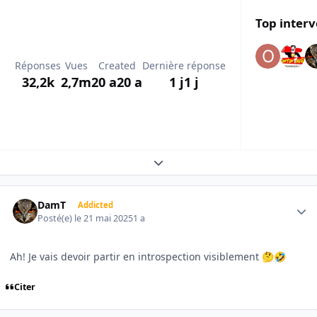
Top interv
Réponses
Vues
Created
Dernière réponse
32,2k
2,7m
20 a
20 a
1 j
1 j
Expand topic overview
Author stats
DamT
Addicted
Posté(e)
le 21 mai 2025
1 a
Ah! Je vais devoir partir en introspection visiblement
🤔
🤣
Citer