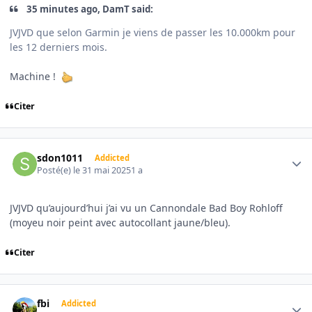
35 minutes ago, DamT said:
JVJVD que selon Garmin je viens de passer les 10.000km pour
les 12 derniers mois.
Machine !
Citer
Author stats
sdon1011
Addicted
Posté(e)
le 31 mai 2025
1 a
JVJVD qu’aujourd’hui j’ai vu un Cannondale Bad Boy Rohloff
(moyeu noir peint avec autocollant jaune/bleu).
Citer
Author stats
fbi
Addicted