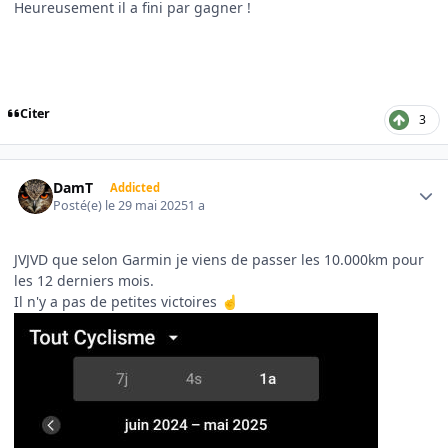
Heureusement il a fini par gagner !
Citer
3
Author stats
DamT
Addicted
Posté(e)
le 29 mai 2025
1 a
JVJVD que selon Garmin je viens de passer les 10.000km pour
les 12 derniers mois.
Il n'y a pas de petites victoires
☝️