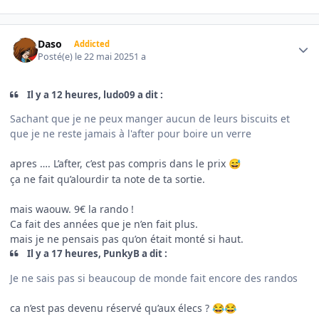
Author stats
Daso
Addicted
Posté(e)
le 22 mai 2025
1 a
Il y a 12 heures, ludo09 a dit :
Sachant que je ne peux manger aucun de leurs biscuits et
que je ne reste jamais à l'after pour boire un verre
apres …. L’after, c’est pas compris dans le prix
😅
ça ne fait qu’alourdir ta note de ta sortie.
mais waouw. 9€ la rando !
Ca fait des années que je n’en fait plus.
mais je ne pensais pas qu’on était monté si haut.
Il y a 17 heures, PunkyB a dit :
Je ne sais pas si beaucoup de monde fait encore des randos
ca n’est pas devenu réservé qu’aux élecs ?
😂
😂