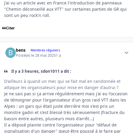
J'ai vu un article avec en France l'introduction de panneaux
"Chemin déconseillé aux VTT" sur certaines parties de GR qui
sont un peu rock'n roll.
Citer
Author stats
bens
Membres réguliers
Posté(e)
le 28 mai 2025
1 a
Il y a 3 heures, sdon1011 a dit :
D'ailleurs à quand un mec qui se fait mal en randonnée et
attaque les organisateurs pour mise en danger d'autrui ?
Je ne sais pas si ça arrive régulièrement mais j'ai eu l'occasion
de témoigner pour l'organisateur d'un gros raid VTT dans les
Alpes : un gars qui était juste derrière moi s'est pris un
monstre gadin et s'est blessé très sérieusement (fracture du
bassin entre autres, plusieurs mois d'arrêt...)
Il a déposé plainte contre l'organisateur pour "défaut de
signalisation d'un danger" (peut-être poussé à le faire par