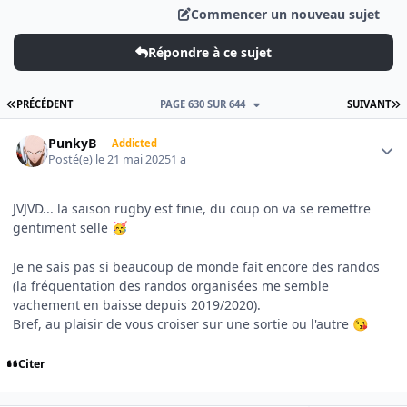
Commencer un nouveau sujet
Répondre à ce sujet
PREMIÈRE PAGE
D
PRÉCÉDENT
PAGE 630 SUR 644
SUIVANT
Author stats
PunkyB
Addicted
Posté(e)
le 21 mai 2025
1 a
JVJVD... la saison rugby est finie, du coup on va se remettre
gentiment selle
🥳
Je ne sais pas si beaucoup de monde fait encore des randos
(la fréquentation des randos organisées me semble
vachement en baisse depuis 2019/2020).
Bref, au plaisir de vous croiser sur une sortie ou l'autre
😘
Citer