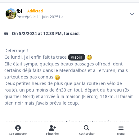
Author stats
fbi
Addicted
Posté(e)
le 11 juin 2025
1 a
On 5/2/2024 at 12:33 PM, fbi said:
Déterrage !
Ce lundi, j'ai enfin fait ta trace
@spin
Elle était sympa, quelques beaux passages offroad, dont
certains déjà faits dans le Meerdaalbos et à Tervuren, mais
surtout des pas connus
Deux petites heures de plus que par la route (en vélo de
route), un peu moins de 6h30 en tout, départ du bureau (Bxl
quartier Nord) et arrivée à la maison (Fléron), 118km. Il faisait
bien noir mais j'avais prévu le coup.
Je la fais de temps en temps, 6ème fois cette année, je crois,
et hier j'ai claqué un temps, belle surprise
(enfin, juste en
😋
Se connecter
S’inscrire
Rechercher
Menu
comparaison par rapport à moi
)
😅