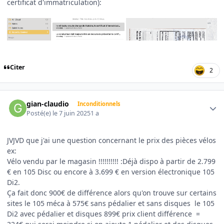
certificat d'immatriculation):
Citer
2
Author stats
gian-claudio
Inconditionnels
Posté(e)
le 7 juin 2025
1 a
JVJVD que j'ai une question concernant le prix des pièces vélos
ex:
Vélo vendu par le magasin !!!!!!!!!!
:
Déjà dispo à partir de 2.799
€ en 105 Disc ou encore à 3.699 € en version électronique 105
Di2.
Ça fait donc 900€ de différence alors qu'on trouve sur certains
sites le 105 méca à 575€ sans pédalier et sans disques le 105
Di2 avec pédalier et disques 899€ prix client différence =