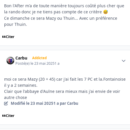
Bon l'After m'a de toute manière toujours coûté plus cher que
la rando donc je ne tiens pas compte de ce critère
😅
Ce dimanche ce sera Mazy ou Thuin... Avec un préférence
pour Thuin.
Citer
Author stats
Carbu
Addicted
Posté(e)
le 23 mai 2025
1 a
moi ce sera Mazy (20 + 45) car j'ai fait les 7 PC et la.Fontainoise
il y a 2 semaines.
Clair que l'abbaye d'Aulne sera mieux mais j'ai envie de voir
autre chose
Modifié
le 23 mai 2025
1 a
par Carbu
Citer