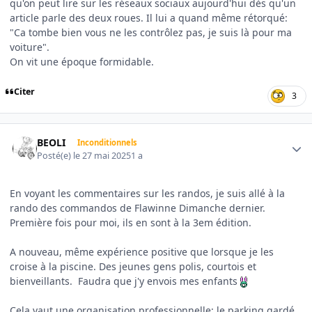
qu'on peut lire sur les réseaux sociaux aujourd'hui dès qu'un
article parle des deux roues. Il lui a quand même rétorqué:
"Ca tombe bien vous ne les contrôlez pas, je suis là pour ma
voiture".
On vit une époque formidable.
Citer
3
Author stats
BEOLI
Inconditionnels
Posté(e)
le 27 mai 2025
1 a
En voyant les commentaires sur les randos, je suis allé à la
rando des commandos de Flawinne Dimanche dernier.
Première fois pour moi, ils en sont à la 3em édition.
A nouveau, même expérience positive que lorsque je les
croise à la piscine. Des jeunes gens polis, courtois et
bienveillants. Faudra que j'y envois mes enfants
Cela vaut une organisation professionnelle; le parking gardé