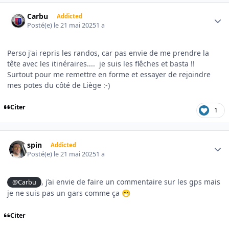
Author stats
Carbu
Addicted
Posté(e)
le 21 mai 2025
1 a
Perso j'ai repris les randos, car pas envie de me prendre la
tête avec les itinéraires.... je suis les flêches et basta !!
Surtout pour me remettre en forme et essayer de rejoindre
mes potes du côté de Liège
:-)
Citer
1
Author stats
spin
Addicted
Posté(e)
le 21 mai 2025
1 a
, j’ai envie de faire un commentaire sur les gps mais
@Carbu
je ne suis pas un gars comme ça
😁
Citer