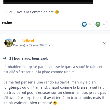
PS: oui j'avais la flemme en été
😅
Citer
8
4
Author stats
fbi
Addicted
Posté(e)
le 29 mai 2025
1 a
21 hours ago, bens said:
Probablement grisé par la vitesse le gars a sauté le talus et
est allé s'écraser sur la piste comme une m...
Ca me fait penser à une rando au Sart-Tilman il y a bien
longtemps où un Flamand, chaud comme la braise, avait fait
un truc pareil pour s'écraser sur un chemin en dur, je sais pas
s'il avait été surpris ou s'il avait tenté un truc stupide, mais il
s'était vraiment bien ramassé
😕