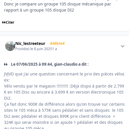
Donc je compare un groupe 105 disque mécanique par
rapport à un groupe 105 disque DI2
Citer
Author stats
Nic_lestreeteur
Addicted
Posté(e)
le 8 juin 2025
1 a
Le 07/06/2025 à 09:44, gian-claudio a dit :
JVJVD que j'ai une question concernant le prix des pièces vélos
ex:
Vélo vendu par le magasin !!!!!!!!!!
:
Déjà dispo à partir de 2.799
€ en 105 Disc ou encore à 3.699 € en version électronique 105
Di2.
Ça fait donc 900€ de différence alors qu'on trouve sur certains
sites le 105 méca à 575€ sans pédalier et sans disques le 105
Di2 avec pédalier et disques 899€ prix client différence =
324€ qui serai moindre si on ajoute 1 pédalier et des disques
au groupe 105 méca