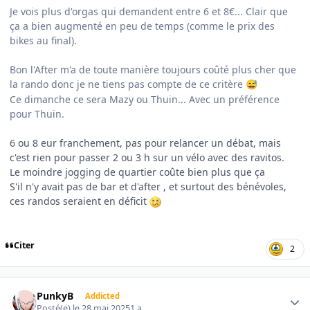
Je vois plus d'orgas qui demandent entre 6 et 8€... Clair que
ça a bien augmenté en peu de temps (comme le prix des
bikes au final).
Bon l'After m'a de toute manière toujours coûté plus cher que
la rando donc je ne tiens pas compte de ce critère
😅
Ce dimanche ce sera Mazy ou Thuin... Avec un préférence
pour Thuin.
6 ou 8 eur franchement, pas pour relancer un débat, mais
c'est rien pour passer 2 ou 3 h sur un vélo avec des ravitos.
Le moindre jogging de quartier coûte bien plus que ça
S'il n'y avait pas de bar et d'after , et surtout des bénévoles,
ces randos seraient en déficit
Citer
2
Author stats
PunkyB
Addicted
Posté(e)
le 28 mai 2025
1 a