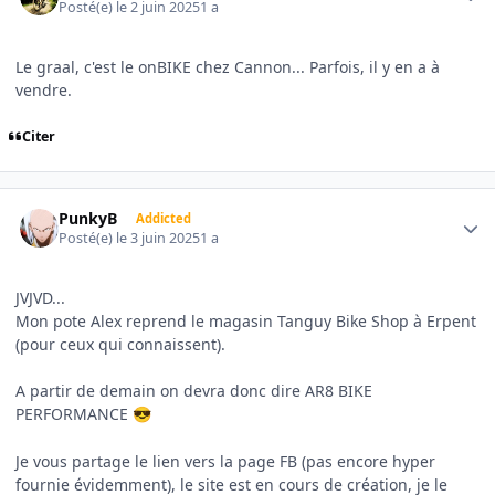
Posté(e)
le 2 juin 2025
1 a
Le graal, c'est le onBIKE chez Cannon... Parfois, il y en a à
vendre.
Citer
Author stats
PunkyB
Addicted
Posté(e)
le 3 juin 2025
1 a
JVJVD...
Mon pote Alex reprend le magasin Tanguy Bike Shop à Erpent
(pour ceux qui connaissent).
A partir de demain on devra donc dire AR8 BIKE
PERFORMANCE
😎
Je vous partage le lien vers la page FB (pas encore hyper
fournie évidemment), le site est en cours de création, je le