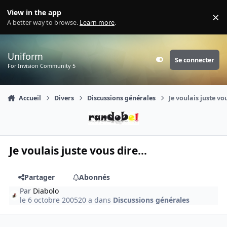
Aller au contenu
View in the app
×
Di
A better way to browse.
Learn more
.
Uniform
Se connecter
Customizer
For Invision Community 5
Accueil
Divers
Discussions générales
Je voulais juste vou
Je voulais juste vous dire...
Partager
Abonnés
Par
Diabolo
le 6 octobre 2005
20 a
dans
Discussions générales