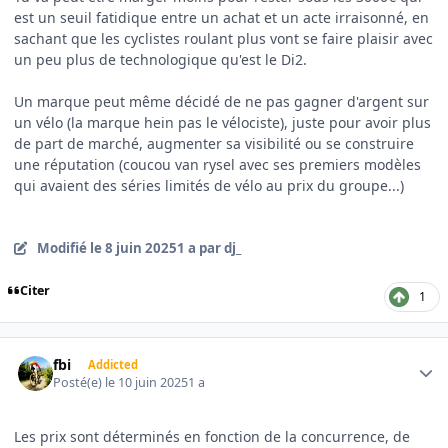
est un seuil fatidique entre un achat et un acte irraisonné, en
sachant que les cyclistes roulant plus vont se faire plaisir avec
un peu plus de technologique qu'est le Di2.
Un marque peut même décidé de ne pas gagner d'argent sur
un vélo (la marque hein pas le vélociste), juste pour avoir plus
de part de marché, augmenter sa visibilité ou se construire
une réputation (coucou van rysel avec ses premiers modèles
qui avaient des séries limités de vélo au prix du groupe...)
Modifié
le 8 juin 2025
1 a
par dj_
Citer
1
Author stats
fbi
Addicted
Posté(e)
le 10 juin 2025
1 a
Les prix sont déterminés en fonction de la concurrence, de