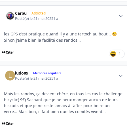
Author stats
Carbu
Addicted
Posté(e)
le 21 mai 2025
1 a
les GPS c'est pratique quand il y a une tartoch au bout...
😀
Sinon j'aime bien la facilité des randos...
Citer
1
Author stats
ludo09
Membres réguliers
Posté(e)
le 21 mai 2025
1 a
Mais les randos, ça devient chère, en tous les cas le challenge
bicyclic( 9€) Sachant que je ne peux manger aucun de leurs
biscuits et que je ne reste jamais à l'after pour boire un
verre... Mais bon, il faut bien que les comités vivent...
Citer