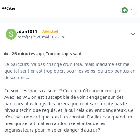
Citer
1
Author stats
sdon1011
Addicted
Posté(e)
le 28 mai 2025
1 a
26 minutes ago, Tonton tapis said:
Le parcours n'a pas changé d'un Iota, mais madame estime
que tel sentier est trop étroit pour les vélos, ou trop pentus en
descentes...
Ce sont les vraies raisons ?! Cela ne m'étonne même pas...
Avec les VAE on est susceptible de voir s'engager sur des
parcours plus longs des bikers qui n'ont sans doute pas le
niveau technique requis, et là oui cela devient dangereux. Ce
n'est pas une critique, c'est un constat. D'ailleurs à quand un
mec qui se fait mal en randonnée et attaque les
organisateurs pour mise en danger d'autrui ?