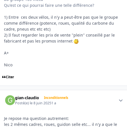
Qu'est ce qui pourrai faire une telle différence?
1) Entre ces deux vélos, il n'y a peut-être pas que le groupe
comme différence (potence, roues, qualité du carbone du
cadre, pneus etc etc etc)
2) Il faut regarder les prix de vente "plein" conseillé par le
fabricant et pas les promos internet
A+
Nico
Citer
Author stats
gian-claudio
Inconditionnels
Posté(e)
le 8 juin 2025
1 a
Je repose ma question autrement:
les 2 mêmes cadres, roues, guidon selle etc... il n'y a que le