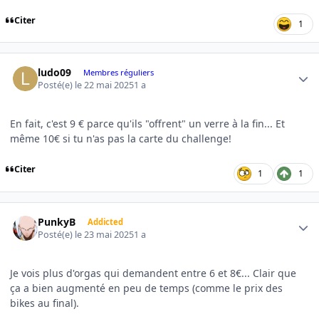
Citer
1
Author stats
ludo09
Membres réguliers
Posté(e)
le 22 mai 2025
1 a
En fait, c'est 9 € parce qu'ils "offrent" un verre à la fin... Et
même 10€ si tu n'as pas la carte du challenge!
Citer
1
1
Author stats
PunkyB
Addicted
Posté(e)
le 23 mai 2025
1 a
Je vois plus d'orgas qui demandent entre 6 et 8€... Clair que
ça a bien augmenté en peu de temps (comme le prix des
bikes au final).