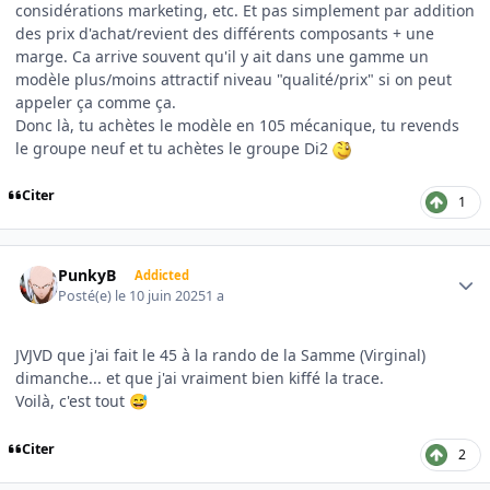
considérations marketing, etc. Et pas simplement par addition
des prix d'achat/revient des différents composants + une
marge. Ca arrive souvent qu'il y ait dans une gamme un
modèle plus/moins attractif niveau "qualité/prix" si on peut
appeler ça comme ça.
Donc là, tu achètes le modèle en 105 mécanique, tu revends
le groupe neuf et tu achètes le groupe Di2
Citer
1
Author stats
PunkyB
Addicted
Posté(e)
le 10 juin 2025
1 a
JVJVD que j'ai fait le 45 à la rando de la Samme (Virginal)
dimanche... et que j'ai vraiment bien kiffé la trace.
Voilà, c'est tout
😅
Citer
2