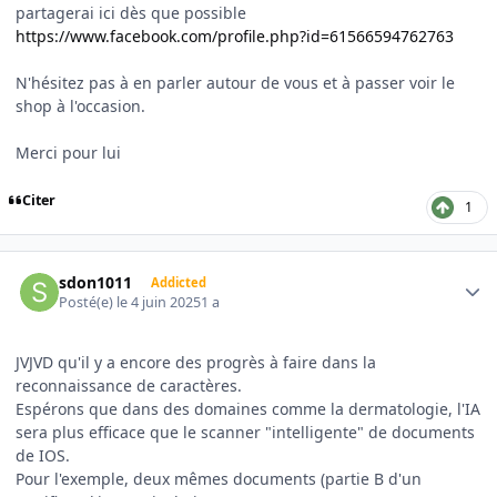
partagerai ici dès que possible
https://www.facebook.com/profile.php?id=61566594762763
N'hésitez pas à en parler autour de vous et à passer voir le
shop à l'occasion.
Merci pour lui
Citer
1
Author stats
sdon1011
Addicted
Posté(e)
le 4 juin 2025
1 a
JVJVD qu'il y a encore des progrès à faire dans la
reconnaissance de caractères.
Espérons que dans des domaines comme la dermatologie, l'IA
sera plus efficace que le scanner "intelligente" de documents
de IOS.
Pour l'exemple, deux mêmes documents (partie B d'un