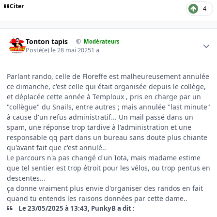
Citer
4
Author stats
Tonton tapis
Modérateurs
Posté(e)
le 28 mai 2025
1 a
Parlant rando, celle de Floreffe est malheureusement annulée
ce dimanche, c'est celle qui était organisée depuis le collège,
et déplacée cette année à Temploux , pris en charge par un
"collègue" du Snails, entre autres ; mais annulée "last minute"
à cause d'un refus administratif... Un mail passé dans un
spam, une réponse trop tardive à l'administration et une
responsable qq part dans un bureau sans doute plus chiante
qu'avant fait que c'est annulé..
Le parcours n'a pas changé d'un Iota, mais madame estime
que tel sentier est trop étroit pour les vélos, ou trop pentus en
descentes...
ça donne vraiment plus envie d'organiser des randos en fait
quand tu entends les raisons données par cette dame..
Le 23/05/2025 à 13:43, PunkyB a dit :