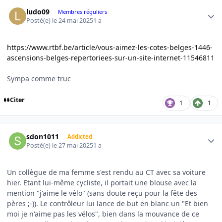
Author stats
ludo09
Membres réguliers
Posté(e)
le 24 mai 2025
1 a
https://www.rtbf.be/article/vous-aimez-les-cotes-belges-1446-
ascensions-belges-repertoriees-sur-un-site-internet-11546811
Sympa comme truc
Citer
1
1
Author stats
sdon1011
Addicted
Posté(e)
le 27 mai 2025
1 a
Un collègue de ma femme s'est rendu au CT avec sa voiture
hier. Etant lui-même cycliste, il portait une blouse avec la
mention "j'aime le vélo" (sans doute reçu pour la fête des
pères ;-)). Le contrôleur lui lance de but en blanc un "Et bien
moi je n'aime pas les vélos", bien dans la mouvance de ce