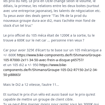
les prix du net). Le prix en OEM change selon le volume, le
délais, la primeur, les relations entre les deux boites (surtout
avec une entreprise japonaise), les talents de négociation etc.
Tu peux avoir des deals genre "T'as 5% de la prod du
nouveaux groupe dura-ace di2, mais t'achète mon fond de
stock d'un tel truc"
Le prix officiel du 105 méca était de 1200€ a la sortie, tu le
trouve a 600€ sur le net car ... personne n'en veux ?
Car pour avoir 325€ d'écart tu te base sur un 105 mécanique a
+/- 600€
https://www.bike-components.de/fr/Shimano/Groupe-
105-R7000-2x11-34-50-avec-frein-a-disque-p65757/
et un 105 di2 a +/- 950
https://www.bike-
components.de/fr/Shimano/Groupe-105-Di2-R7150-2x12-34-
50-p88663/
Mais le Di2 a 12 vitesse, l'autre 11...
Et surtout le prix d'un vélo est aussi basé sur le prix qu'est
capable de mettre un groupe de client cible.
Tu va peut être marger moins pour rester sous les 3000€ qui