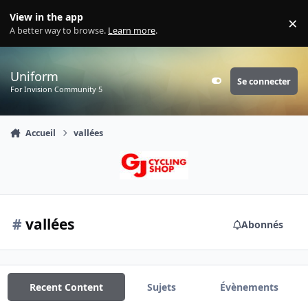
Aller au contenu
View in the app
×
Di
A better way to browse.
Learn more
.
Uniform
Se connecter
Customizer
For Invision Community 5
Accueil
vallées
#
vallées
Abonnés
Recent Content
Sujets
Évènements