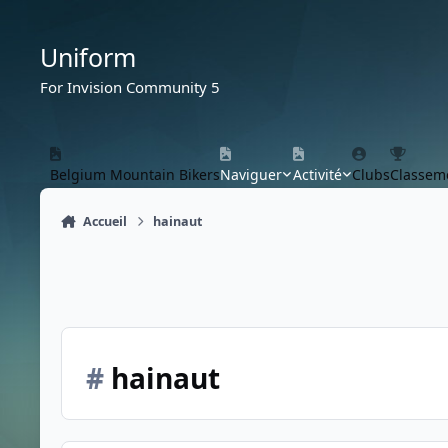
Aller au contenu
Uniform
For Invision Community 5
Belgium Mountain Bikers
Naviguer
Activité
Clubs
Classem
Accueil
hainaut
#
hainaut