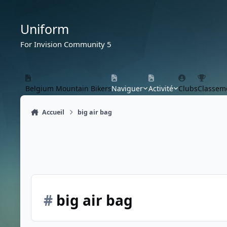
Aller au contenu
Uniform
For Invision Community 5
Belgium Mountain Bikers
Naviguer
Activité
Clubs
Classem
Accueil
big air bag
#
big air bag