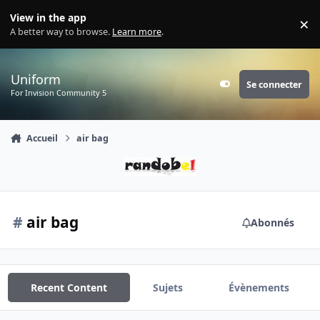
Aller au contenu
View in the app
×
Di
A better way to browse.
Learn more
.
Uniform
Se connecter
Customizer
For Invision Community 5
Accueil
air bag
#
air bag
Abonnés
Recent Content
Sujets
Évènements