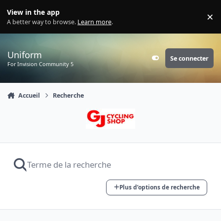
Aller au contenu
View in the app
×
Di
A better way to browse.
Learn more
.
Uniform
Se connecter
Customizer
For Invision Community 5
Accueil
Recherche
Plus d’options de recherche