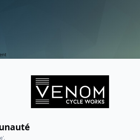
ent
munauté
e'.