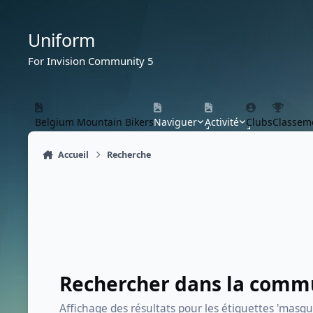
Aller au contenu
Uniform
For Invision Community 5
Belgium Mountain Bikers
Naviguer
Activité
Clubs
Classem
Accueil
Recherche
Rechercher dans la com
Affichage des résultats pour les étiquettes 'masqu