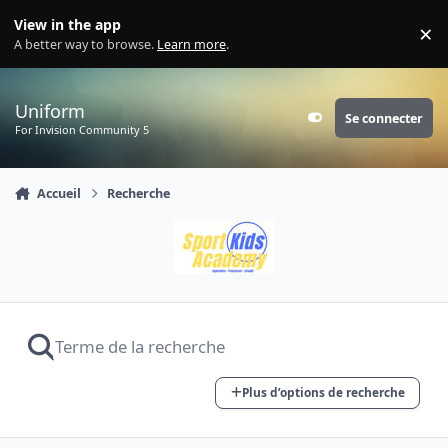
Aller au contenu
View in the app
×
Di
A better way to browse.
Learn more
.
Uniform
Se connecter
Customizer
For Invision Community 5
Accueil
Recherche
Plus d’options de recherche