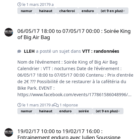
le 1 mars 2017
9 a
namur
hainaut
charleroi
enduro
(et 9 en plus)
06/05/17 18:00 to 07/05/17 00:00 : Soirée King of Big Air Bag
06/05/17 18:00 to 07/05/17 00:00 : Soirée King
of Big Air Bag
LLEH
a posté un sujet dans
VTT : randonnées
Nom de l'événement : Soirée King of Big Air Bag
Calendrier : VTT : nocturnes Date de l'événement :
06/05/17 18:00 to 07/05/17 00:00 Contenu : Prix d'entrée
de 2€ ??? Possibilité de se restaurer à la cafétéria du
Bike Park. EVENT :
https://www.facebook.com/events/177861586048996/...
le 1 mars 2017
9 a
1 réponse
namur
hainaut
enduro
soirée
(et 9 en plus)
19/02/17 10:00 to 19/02/17 16:00 : Entrainement enduro avec Julie
19/02/17 10:00 to 19/02/17 16:00 :
Entrainement enduro avec Julien Soussigne