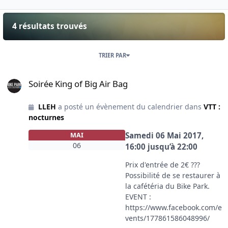
4 résultats trouvés
TRIER PAR
Soirée King of Big Air Bag
Soirée King of Big Air Bag
LLEH
a posté un évènement du calendrier dans
VTT :
nocturnes
Samedi 06 Mai 2017,
MAI
06
16:00
jusqu’à
22:00
Prix d'entrée de 2€ ???
Possibilité de se restaurer à
la cafétéria du Bike Park.
EVENT :
https://www.facebook.com/e
vents/177861586048996/