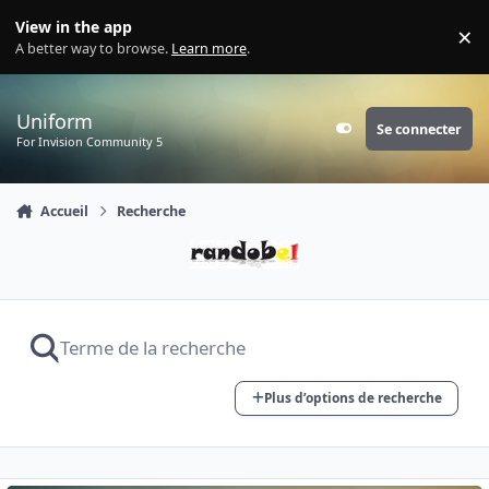
Aller au contenu
View in the app
×
Di
A better way to browse.
Learn more
.
Uniform
Se connecter
Customizer
For Invision Community 5
Accueil
Recherche
Plus d’options de recherche