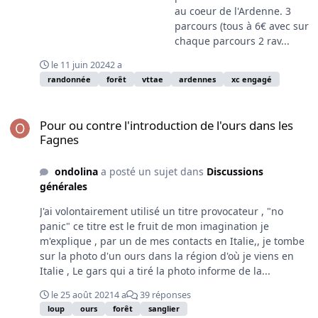
au coeur de l'Ardenne. 3
parcours (tous à 6€ avec sur
chaque parcours 2 rav...
le 11 juin 2024
2 a
randonnée
forêt
vttae
ardennes
xc engagé
Pour ou contre l'introduction de l'ours dans les Fagnes
Pour ou contre l'introduction de l'ours dans les
Fagnes
ondolina
a posté un sujet dans
Discussions
générales
J'ai volontairement utilisé un titre provocateur , "no
panic" ce titre est le fruit de mon imagination je
m'explique , par un de mes contacts en Italie,, je tombe
sur la photo d'un ours dans la région d'où je viens en
Italie , Le gars qui a tiré la photo informe de la...
le 25 août 2021
4 a
39 réponses
loup
ours
forêt
sanglier