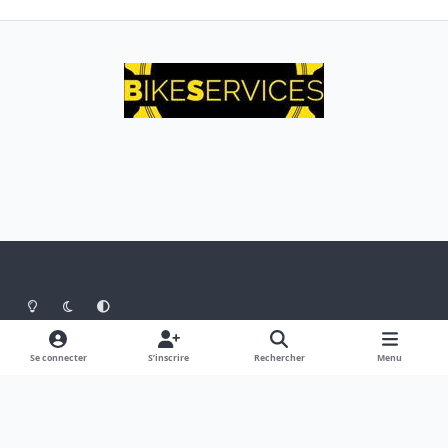
Light Mode
Dark Mode
System Preference
Langue
Thème
Politique de confidentialité
Se connecter
S’inscrire
Rechercher
Menu
Nous contacter
Cookies
Theme
by
IPSFocus
Belgium Mountain Bikers
Powered by
Invision Community