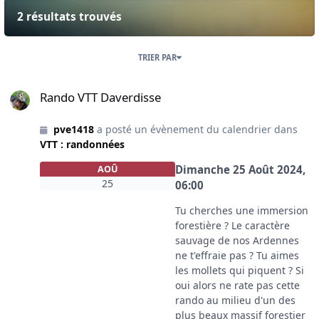
2 résultats trouvés
TRIER PAR
Rando VTT Daverdisse
Rando VTT Daverdisse
pve1418
a posté un évènement du calendrier dans
VTT : randonnées
Dimanche 25 Août 2024,
AOÛ
25
06:00
Tu cherches une immersion
forestière ? Le caractère
sauvage de nos Ardennes
ne t'effraie pas ? Tu aimes
les mollets qui piquent ? Si
oui alors ne rate pas cette
rando au milieu d'un des
plus beaux massif forestier