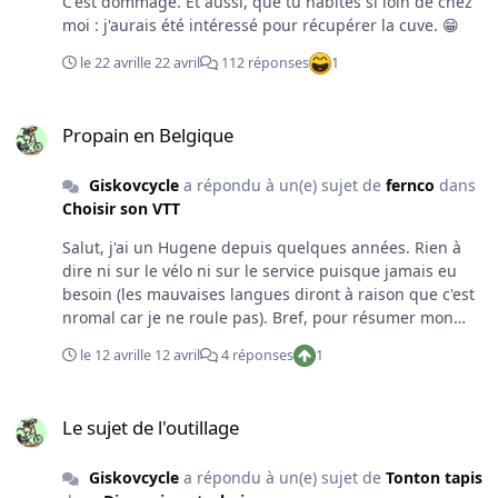
C'est dommage. Et aussi, que tu habites si loin de chez
moi : j'aurais été intéressé pour récupérer la cuve. 😁
le 22 avril
le 22 avril
112 réponses
1
Propain en Belgique
Propain en Belgique
Giskovcycle
a répondu à un(e) sujet de
fernco
dans
Choisir son VTT
Salut, j'ai un Hugene depuis quelques années. Rien à
dire ni sur le vélo ni sur le service puisque jamais eu
besoin (les mauvaises langues diront à raison que c'est
nromal car je ne roule pas). Bref, pour résumer mon
expérience : J'ai apprécié le configurateur, qui permet
le 12 avril
le 12 avril
4 réponses
1
de se faire un montage perso tout en restant
raisonnable niveau budget (c'est pas comme un
Le sujet de l'outillage
montage sur base de kit cadre + achats séparés des
Le sujet de l'outillage
composants + assemblage propre) La livraison fut tip
top. A l'époque, juste après covid, il y avait quelques
Giskovcycle
a répondu à un(e) sujet de
Tonton tapis
mois de délai. Le montage fut très sommaire et rien de