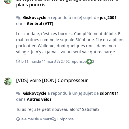
plans pourris
Giskovcycle
a répondu à un(e) sujet de
jos_2001
dans
Général (VTT)
Le scandale, c'est ces bornes. Complètement débile. Et
mal foutues comme le signale Stéphane. Il y en a pleins
partout en Wallonie, dont quelques unes dans mon
village. Je n'y ai jamais vu un seul vae qui recharge.
Pour le même budget, ils mettaient 5x plus de racks et
le 11 mars
le 11 mars
2.492 réponses
2
ça c'eut été top. Un marché juteux pour l'entreprises qui
les a fournies (voire même placées).
[VDS] voire [DON] Compresseur
[VDS] voire [DON] Compresseur
Giskovcycle
a répondu à un(e) sujet de
sdon1011
dans
Autres vélos
Tu as reçu le petit nouveau alors? Satisfait?
le 4 mars
le 4 mars
1 réponse