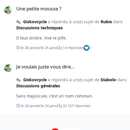
Une petite mousse ?
Une petite mousse ?
Giskovcycle
a répondu à un(e) sujet de
Rubix
dans
Discussions techniques
Il faut oindre. Vive le ptfe.
le 26 janvier
le 26 janv.
14 réponses
1
Je voulais juste vous dire...
Je voulais juste vous dire...
Giskovcycle
a répondu à un(e) sujet de
Diabolo
dans
Discussions générales
Sans majuscule, c'est un nom commun.
le 24 janvier
le 24 janv.
32.167 réponses