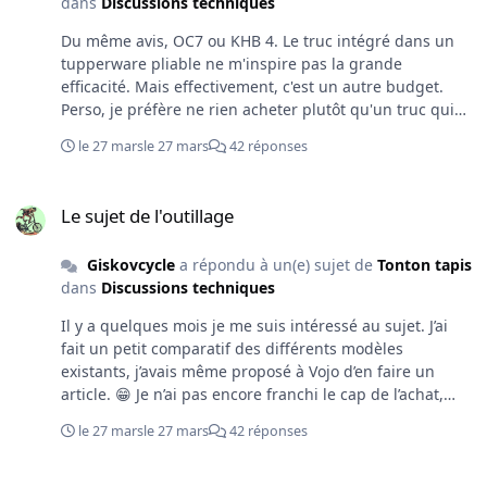
dans
Discussions techniques
foireux. J'ai tout de même remplacé la transmission
Sram pour du Shimano car je suis un inconditionnel à
Du même avis, OC7 ou KHB 4. Le truc intégré dans un
ce sujet. Le vélo est excellent, je l'adore et il ne m'a
tupperware pliable ne m'inspire pas la grande
jamais causé de soucis. Concernant les bouclards,
efficacité. Mais effectivement, c'est un autre budget.
évidemment je suis hors catégorie car je suis mécano
Perso, je préfère ne rien acheter plutôt qu'un truc qui
indépendant donc cet aspect ne m'a jamais inquiété. Et
ne fonctionne qu'à moitié.
pas de moteur sur mon vélo, que de la mécanique, donc
le 27 mars
le 27 mars
42 réponses
pas de portes fermées. Par contre, je viens d'aller voir le
site, je ne vois qu'un Ekano AL et il est en motorisation
Le sujet de l'outillage
Shimano.
Le sujet de l'outillage
Giskovcycle
a répondu à un(e) sujet de
Tonton tapis
dans
Discussions techniques
Il y a quelques mois je me suis intéressé au sujet. J’ai
fait un petit comparatif des différents modèles
existants, j’avais même proposé à Vojo d’en faire un
article. 😁 Je n’ai pas encore franchi le cap de l’achat,
mais je me souviens d’un modèle karcher qui était pas
le 27 mars
le 27 mars
42 réponses
mal. Ce qui est bien, c’est qu’il aspire l’eau de n’importe
quel récipient : pas besoin d’arrivée d’eau sous pression.
Fourche Look Fournales