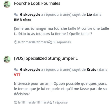
Fourche Look Fournales
Giskovcycle
a répondu à un(e) sujet de
Lio
dans
BMB rétro
J’aimerais échanger ma fourche taille M contre une taille
L. @Lio tu as toujours la tienne ? Quelle taille ?
le 22 mars
le 22 mars
35 réponses
[VDS] Specialized Stumpjumper L
[VDS] Specialized Stumpjumper L
Giskovcycle
a répondu à un(e) sujet de
Krutor
dans
VTT
Intéressé pour un ami. Option possible quelques jours,
le temps que je lui en parle et qu'il me fasse part de sa
décision?
le 18 mars
le 18 mars
1 réponse