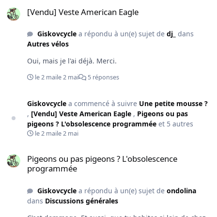
[Vendu] Veste American Eagle
[Vendu] Veste American Eagle
Giskovcycle
a répondu à un(e) sujet de
dj_
dans
Autres vélos
Oui, mais je l'ai déjà. Merci.
le 2 mai
le 2 mai
5 réponses
Giskovcycle
a commencé à suivre
Une petite mousse ?
,
[Vendu] Veste American Eagle
,
Pigeons ou pas
pigeons ? L'obsolescence programmée
et 5 autres
le 2 mai
le 2 mai
Pigeons ou pas pigeons ? L'obsolescence programmée
Pigeons ou pas pigeons ? L'obsolescence
programmée
Giskovcycle
a répondu à un(e) sujet de
ondolina
dans
Discussions générales