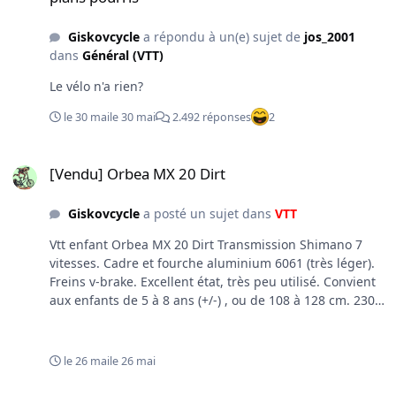
Giskovcycle
a répondu à un(e) sujet de
jos_2001
dans
Général (VTT)
Le vélo n'a rien?
le 30 mai
le 30 mai
2.492 réponses
2
[Vendu] Orbea MX 20 Dirt
[Vendu] Orbea MX 20 Dirt
Giskovcycle
a posté un sujet dans
VTT
Vtt enfant Orbea MX 20 Dirt Transmission Shimano 7
vitesses. Cadre et fourche aluminium 6061 (très léger).
Freins v-brake. Excellent état, très peu utilisé. Convient
aux enfants de 5 à 8 ans (+/-) , ou de 108 à 128 cm. 230€.
Dispo à Marchin.
le 26 mai
le 26 mai