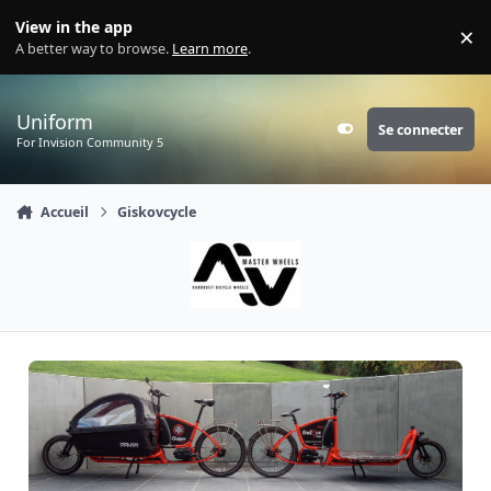
Aller au contenu
View in the app
×
Di
A better way to browse.
Learn more
.
Uniform
Se connecter
Customizer
For Invision Community 5
Accueil
Giskovcycle