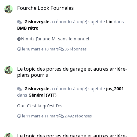
Fourche Look Fournales
Fourche Look Fournales
Giskovcycle
a répondu à un(e) sujet de
Lio
dans
BMB rétro
@Nimitz J'ai une M, sans le manuel.
le 18 mars
le 18 mars
35 réponses
Le topic des portes de garage et autres arrière-plans pourris
Le topic des portes de garage et autres arrière-
plans pourris
Giskovcycle
a répondu à un(e) sujet de
jos_2001
dans
Général (VTT)
Oui. C'est là qu'est l'os.
le 11 mars
le 11 mars
2.492 réponses
Le topic des portes de garage et autres arrière-plans pourris
Le topic des portes de garage et autres arrière-