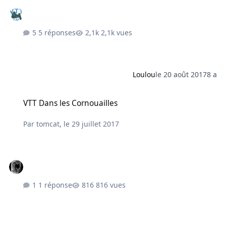
5 réponses
2,1k vues
Loulou
le 20 août 2017
8 a
VTT Dans les Cornouailles
VTT Dans les Cornouailles
Par
tomcat
,
le 29 juillet 2017
1 réponse
816 vues