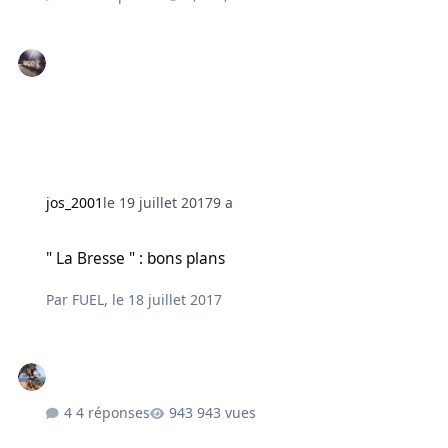
jos_2001
le 19 juillet 2017
9 a
" La Bresse " : bons plans
" La Bresse " : bons plans
Par
FUEL
,
le 18 juillet 2017
4 réponses
943 vues