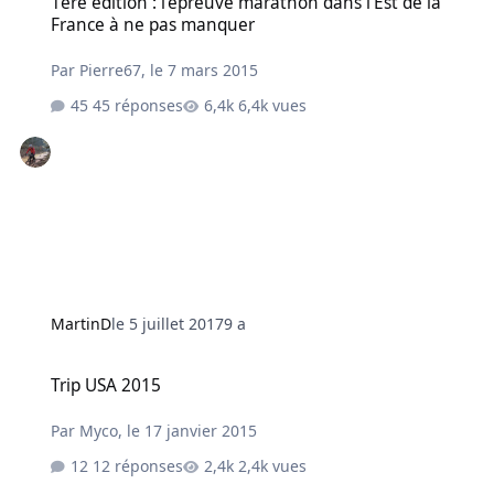
1ère édition : l'épreuve marathon dans l'Est de la
France à ne pas manquer
Par
Pierre67
,
le 7 mars 2015
45 réponses
6,4k vues
MartinD
le 5 juillet 2017
9 a
Trip USA 2015
Trip USA 2015
Par
Myco
,
le 17 janvier 2015
12 réponses
2,4k vues