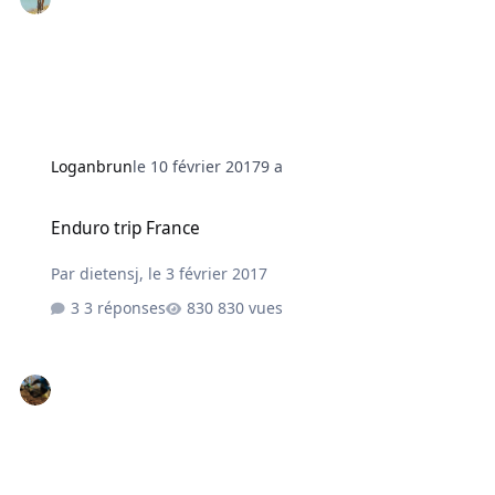
Loganbrun
le 10 février 2017
9 a
Enduro trip France
Enduro trip France
Par
dietensj
,
le 3 février 2017
3 réponses
830 vues