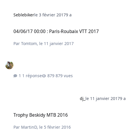
Seblebiker
le 3 février 2017
9 a
04/06/17 00:00 : Paris-Roubaix VTT 2017
04/06/17 00:00 : Paris-Roubaix VTT 2017
Par
Tomtom
,
le 11 janvier 2017
1 réponse
879 vues
dj_
le 11 janvier 2017
9 a
Trophy Beskidy MTB 2016
Trophy Beskidy MTB 2016
Par
MartinD
,
le 5 février 2016