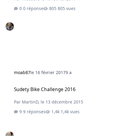
0 réponse
805 vues
moab87
le 16 février 2017
9 a
Sudety Bike Challenge 2016
Sudety Bike Challenge 2016
Par
MartinD
,
le 13 décembre 2015
9 réponses
1,4k vues