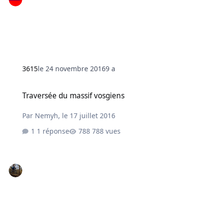
3615
le 24 novembre 2016
9 a
Traversée du massif vosgiens
Traversée du massif vosgiens
Par
Nemyh
,
le 17 juillet 2016
1 réponse
788 vues