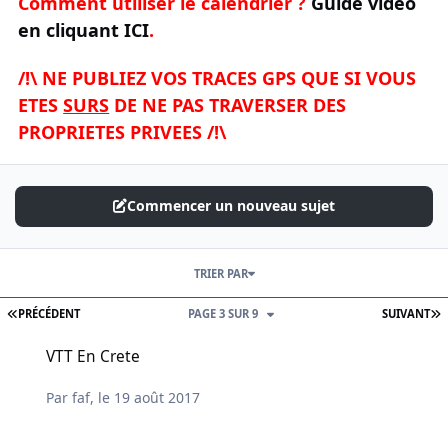
Comment utiliser le calendrier ?
Guide vidéo
en cliquant ICI
.
/!\ NE PUBLIEZ VOS TRACES GPS QUE SI VOUS
ETES
SURS
DE NE PAS TRAVERSER DES
PROPRIETES PRIVEES /!\
Commencer un nouveau sujet
TRIER PAR
PREMIÈRE PAGE
D
PRÉCÉDENT
PAGE 3 SUR 9
SUIVANT
VTT En Crete
VTT En Crete
Par
faf
,
le 19 août 2017