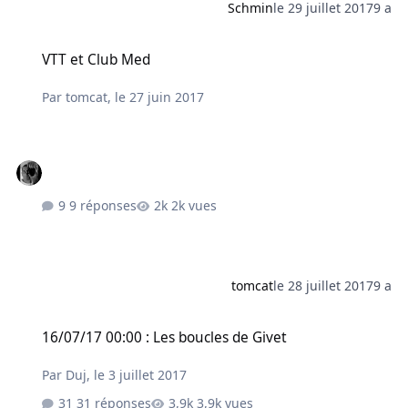
Schmin
le 29 juillet 2017
9 a
VTT et Club Med
VTT et Club Med
Par
tomcat
,
le 27 juin 2017
9 réponses
2k vues
tomcat
le 28 juillet 2017
9 a
16/07/17 00:00 : Les boucles de Givet
16/07/17 00:00 : Les boucles de Givet
Par
Duj
,
le 3 juillet 2017
31 réponses
3,9k vues