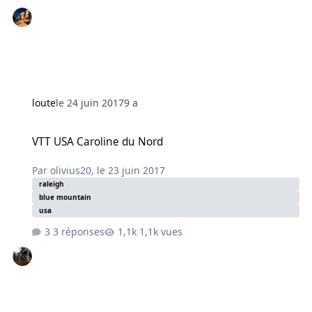
loute
le 24 juin 2017
9 a
VTT USA Caroline du Nord
VTT USA Caroline du Nord
Par
olivius20
,
le 23 juin 2017
raleigh
blue mountain
usa
3 réponses
1,1k vues