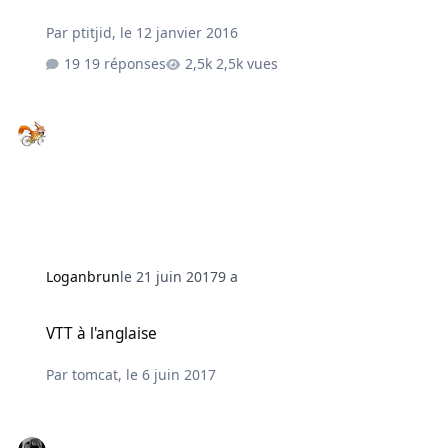
Par
ptitjid
,
le 12 janvier 2016
19 réponses
2,5k vues
Loganbrun
le 21 juin 2017
9 a
VTT à l'anglaise
VTT à l'anglaise
Par
tomcat
,
le 6 juin 2017