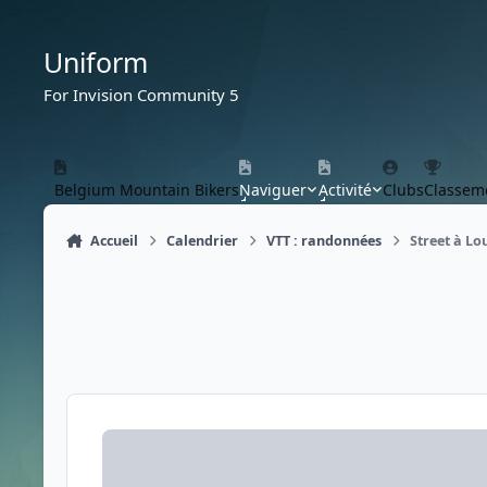
Aller au contenu
Uniform
For Invision Community 5
Belgium Mountain Bikers
Naviguer
Activité
Clubs
Classem
Accueil
Calendrier
VTT : randonnées
Street à Lo