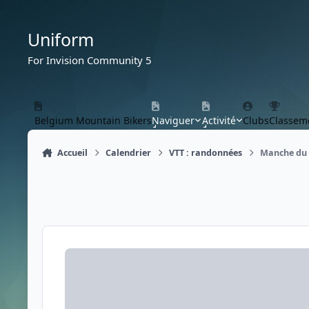
Aller au contenu
Uniform
For Invision Community 5
Belgium Mountain Bikers
Naviguer
Activité
Clubs
Classem
Accueil
Calendrier
VTT : randonnées
Manche du